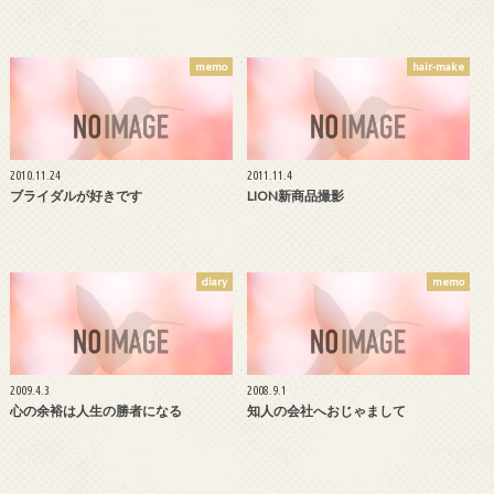
memo
hair-make
2010.11.24
2011.11.4
ブライダルが好きです
LION新商品撮影
diary
memo
2009.4.3
2008.9.1
心の余裕は人生の勝者になる
知人の会社へおじゃまして