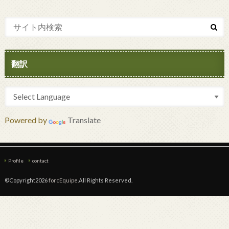
翻訳
Powered by
Translate
Profile
contact
©Copyright2026
forcEquipe
.All Rights Reserved.