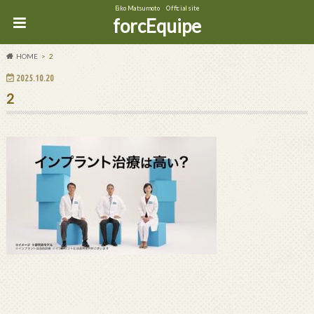
Eiko Matsumoto Official site
forcEquipe
HOME
2
2025.10.20
2