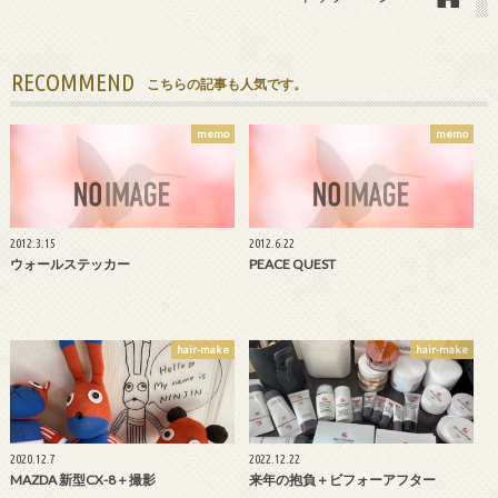
RECOMMEND
こちらの記事も人気です。
memo
memo
2012.3.15
2012.6.22
ウォールステッカー
PEACE QUEST
hair-make
hair-make
2020.12.7
2022.12.22
MAZDA 新型CX-8＋撮影
来年の抱負＋ビフォーアフター