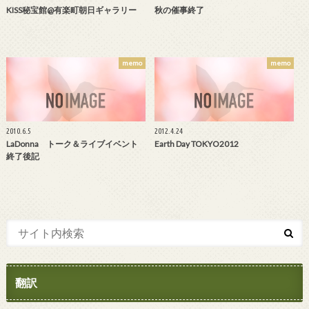
KISS秘宝館@有楽町朝日ギャラリー
秋の催事終了
memo
memo
2010.6.5
2012.4.24
LaDonna トーク＆ライブイベント
Earth Day TOKYO2012
終了後記
翻訳