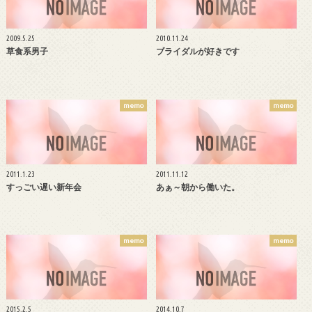
2009.5.25
2010.11.24
草食系男子
ブライダルが好きです
memo
memo
2011.1.23
2011.11.12
すっごい遅い新年会
あぁ～朝から働いた。
memo
memo
2015.2.5
2014.10.7