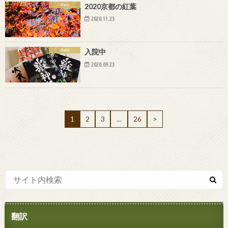
diary
2020京都の紅葉
2020.11.23
diary
入院中
2020.09.23
1
2
3
…
26
>
翻訳