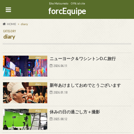
Eiko Matsumoto Official site
forcEquipe
HOME
diary
CATEGORY
diary
diary
ニューヨーク＆ワシントンD.C.旅行
2026.06.11
diary
新年あけましておめでとうございます
2026.01.18
diary
休みの日の過ごし方＋撮影
2025.08.12