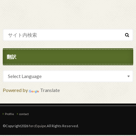
翻訳
Powered by
Translate
Profile
contact
©Copyright2026
forcEquipe
.All Rights Reserved.