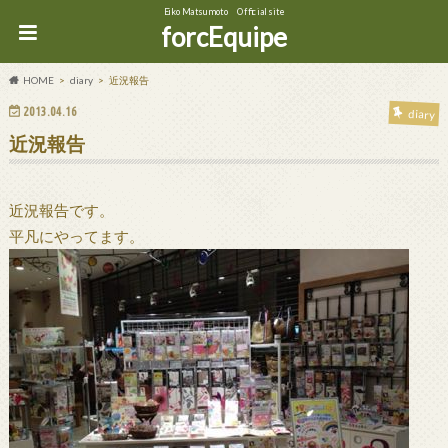
Eiko Matsumoto Official site
forcEquipe
HOME
diary
近況報告
2013.04.16
diary
近況報告
近況報告です。
平凡にやってます。