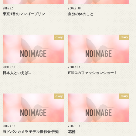
2016.8.5
2009.7.30
東京1番のマンゴープリン
自分の体のこと
diary
diary
2008.9.12
2008.11.1
日本人といえば…
ETROのファッションショー！
diary
diary
2016.4.12
2009.3.11
ヨドバシカメラ モデル撮影会 告知
花粉