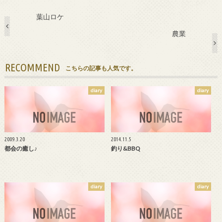
葉山ロケ
農業
RECOMMEND
こちらの記事も人気です。
diary
diary
2009.3.20
2014.11.5
都会の癒し♪
釣り&BBQ
diary
diary