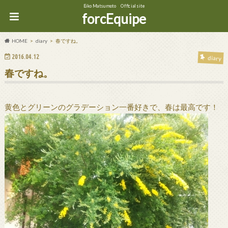
Eiko Matsumoto Official site
forcEquipe
HOME
diary
春ですね。
2016.04.12
diary
春ですね。
黄色とグリーンのグラデーション一番好きで、春は最高です！