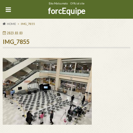
Eiko Matsumoto Official site
forcEquipe
HOME
IMG_7855
2023.03.03
IMG_7855