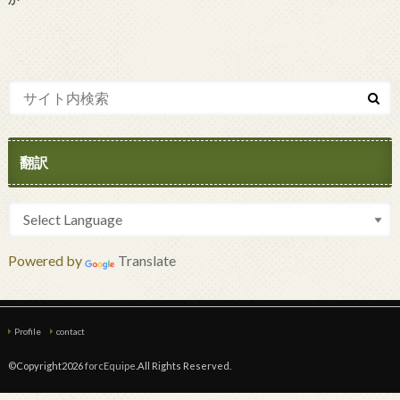
翻訳
Powered by
Translate
Profile
contact
©Copyright2026
forcEquipe
.All Rights Reserved.