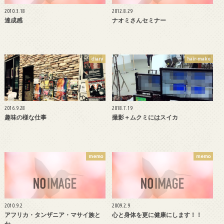
2010.3.18
2012.8.29
達成感
ナオミさんセミナー
diary
hair-make
2016.9.28
2018.7.19
趣味の様な仕事
撮影＋ムクミにはスイカ
memo
memo
2010.9.2
2009.2.9
アフリカ・タンザニア・マサイ族と
心と身体を更に健康にします！！
か