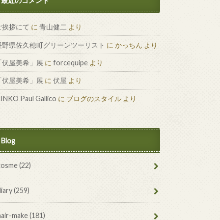
最近のコメント
ご挨拶にて
に
青山健二
より
長野県佐久穂町グリーンツーリスト
に
かっちん
より
「伏屋美希」展
に
forcequipe
より
「伏屋美希」展
に
伏屋
より
INKO Paul Gallico
に
ブログのスタイル
より
Blog
cosme
(22)
diary
(259)
hair-make
(181)