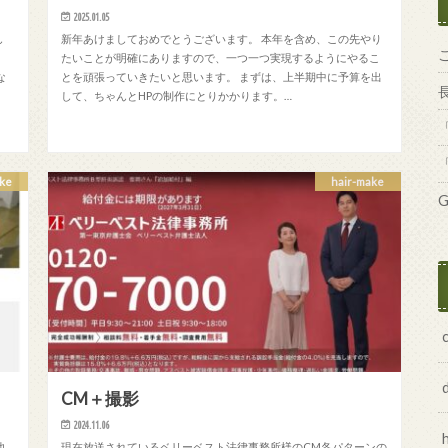
2025.01.05
し
新年あけましておめでとうございます。 本年を含め、この先やり
たいことが明確にありますので、一つ一つ実現するようにやるこ
な
とを頑張っていきたいと思います。 まずは、上半期中に予算を出
して、ちゃんとHPの制作にとりかかります。…
ke
hair-make
G
CM＋撮影
2024.11.06
他
現在放送されているベリーベスト法律事務所様のCM各パターンの