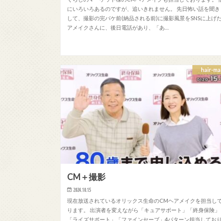
にいろいろあるのですが、追いきれません。 先日怖い話を聞き
して、撮影の完パケ前(納品される前)に撮影風景をSNSに上げ
アメイクさんに、後日電話があり、「あ…
hair-ma
CM＋撮影
2024.10.15
現在放送されているオリックス生命のCMヘアメイクを担当し
ります。 出演者を変えながら「キュアサポート」「終身保険」
「ライズサポート」「ファインセーブ」4パターン担当してお