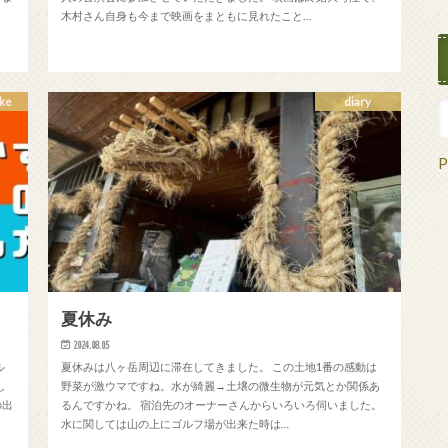
木村さん自身も今まで映画をまともに見れたこと…
ke
diary
P
夏休み
2024.08.05
ル
夏休みは八ヶ岳周辺に滞在してきました。 この土地1番の感動は
し
野菜が激ウマですね。水が綺麗→土壌の微生物が元気とか関係あ
の出
るんですかね。 宿泊先のオーナーさんからいろいろ伺いました。
水に関しては山の上にゴルフ場が出来た時は…