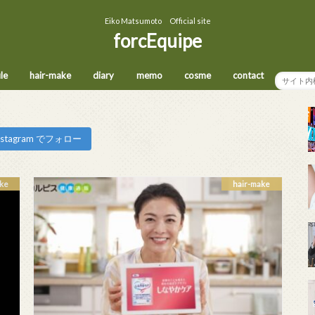
Eiko Matsumoto Official site
forcEquipe
ile
hair-make
diary
memo
cosme
contact
nstagram でフォロー
ke
hair-make