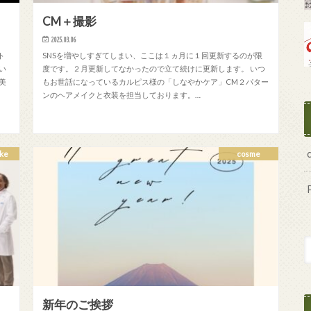
CM＋撮影
2025.03.06
ト
SNSを増やしすぎてしまい、ここは１ヵ月に１回更新するのが限
い
度です。２月更新してなかったので立て続けに更新します。 いつ
美
もお世話になっているカルピス様の「しなやかケア」CM２パター
ンのヘアメイクと衣装を担当しております。…
ke
cosme
新年のご挨拶