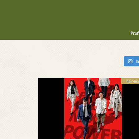
Prof
I
hair-ma