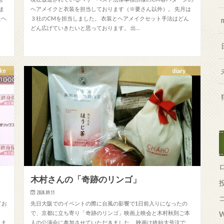
ま
ヘアメイクと衣装を担当しております（※要さん以外）。 先月は
たヘ
３社のCMを担当しました。 衣装とヘアメイクセット手法はどん
どん広げていきたいと思っております。 出…
ke
diary
木村さんの「奇跡のリンゴ」
2024.09.11
てお
先日大阪でのイベントの際に台風の影響で1日前入りになったの
で、京都に立ち寄り「奇跡のリンゴ」映画上映会と木村秋則ご本
W
りま
人の公演会に参加させていただきました。 映画は終始大号泣で、