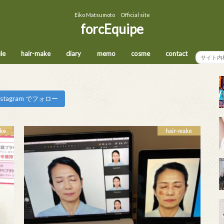
Eiko Matsumoto Official site
forcEquipe
ile
hair-make
diary
memo
cosme
contact
nstagram でフォロー
ke
hair-make