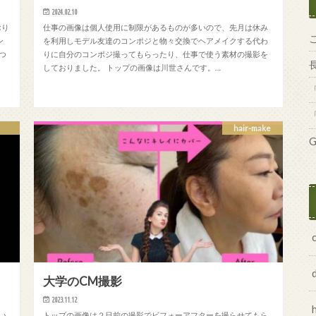
2024.02.10
おり
仕事の画像は個人使用に制限があるものが多いので、先月は休み
ン
を利用しモデル友達のコンポジと物々交換でヘアメイクする代わ
つ
りに自分のコンポジ撮ってもらったり、仕事で使う素材の撮影を
しておりました。 トップの画像は川世さんです。…
hair-make
G
大学のCM撮影
2023.11.12
い
トップの画像は２日前の撮影でビフォーアフターを撮らせてもら