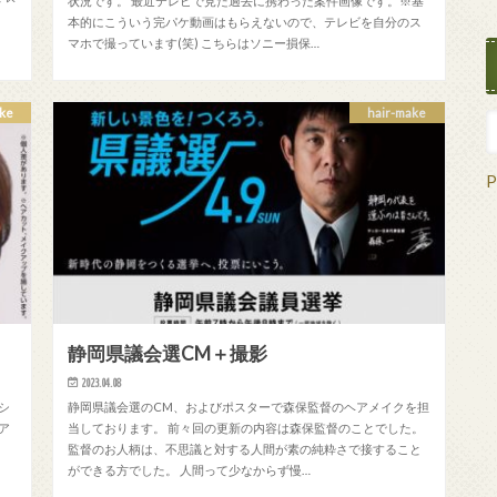
状況です。 最近テレビで見た過去に携わった案件画像です。※基
本的にこういう完パケ動画はもらえないので、テレビを自分のス
マホで撮っています(笑) こちらはソニー損保…
ke
hair-make
P
静岡県議会選CM＋撮影
2023.04.08
シ
静岡県議会選のCM、およびポスターで森保監督のヘアメイクを担
ア
当しております。 前々回の更新の内容は森保監督のことでした。
監督のお人柄は、不思議と対する人間が素の純粋さで接すること
ができる方でした。 人間って少なからず慢…