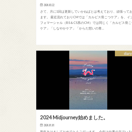
2024.03.22
さて、月に1回は更新していかねばとは考えており、頑張って
ます。 最近流れておりCMでは「カルピス骨こつケア」を、イ
フォマーシャル（BS＆CS系のCM）では同じく「カルピス骨こ
ケア」「しなやかケア」「からだ想いの青…
diary
2024 Midjourney始めました。
2024.01.01
新年あけましておめでとうございます。 今年は仕事の方でいろ