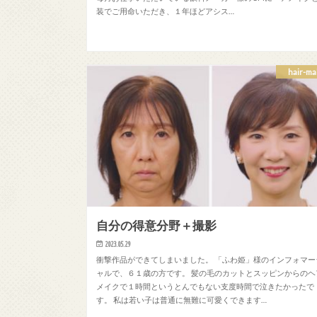
装でご用命いただき、１年ほどアシス…
hair-ma
自分の得意分野＋撮影
2023.05.29
衝撃作品ができてしまいました。 「ふわ姫」様のインフォマー
ャルで、６１歳の方です。 髪の毛のカットとスッピンからのヘ
メイクで１時間というとんでもない支度時間で泣きたかったで
す。 私は若い子は普通に無難に可愛くできます…