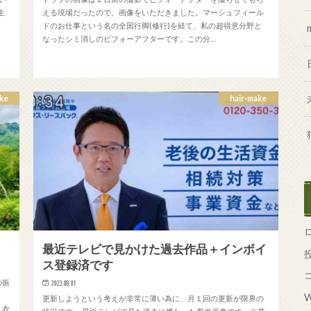
生
える現場だったので、画像をいただきました。マーシュフィール
ドのお仕事という名の全国行脚(修行)を経て、私の超得意分野と
なったシミ消しのビフォーアフターです。この分…
ke
hair-make
最近テレビで見かけた過去作品＋インボイ
ス登録済です
の振
2023.08.01
。
W
更新しようという考えが非常に薄い為に、月１回の更新が限界の
と衣