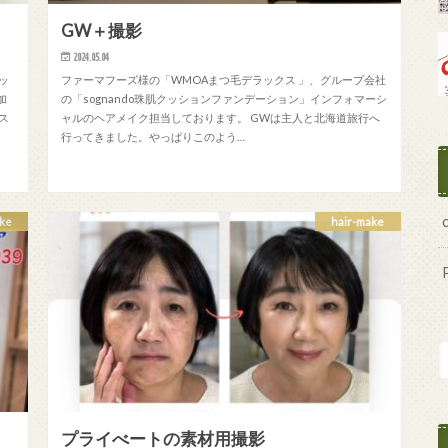
GW＋撮影
2024.05.04
ッ
ファーマフーズ様の「WMOAまつ毛デラックス 」、グループ会社
加
の「sognando珠肌クッションファンデーション」インフォマーシ
ス
ャルのヘアメイク担当しております。 GWは主人と北海道旅行へ
行ってきました。やっぱりこのよう…
ke
hair-make
プライべートの素材用撮影