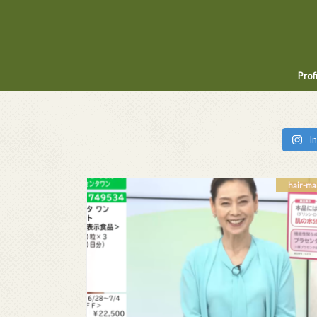
Prof
I
hair-ma