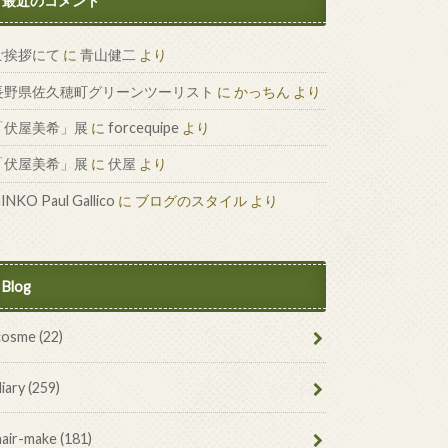
最近のコメント
ご挨拶にて
に
青山健二
より
長野県佐久穂町グリーンツーリスト
に
かっちん
より
「伏屋美希」展
に
forcequipe
より
「伏屋美希」展
に
伏屋
より
INKO Paul Gallico
に
ブログのスタイル
より
Blog
cosme
(22)
diary
(259)
hair-make
(181)