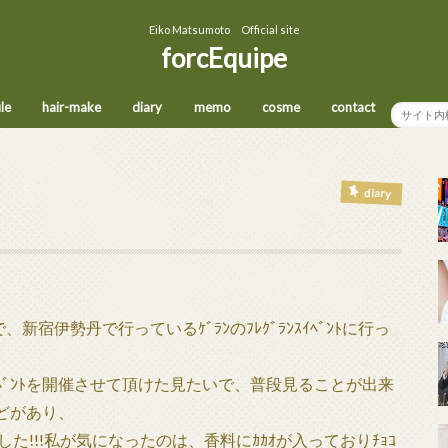
Eiko Matsumoto Official site
forcEquipe
ile
hair-make
diary
memo
cosme
contact
diary
伊勢丹で行っているｹﾞﾗﾝのﾌﾚｸﾞﾗﾝｽｲﾍﾞﾝﾄに行っ
ｲﾍﾞﾝﾄを開催させて頂けた見たいで、普段見ることが出来
などがあり、
ました!!!私が気になったのは、香料にｶｶｵが入っておりﾁｮｺ