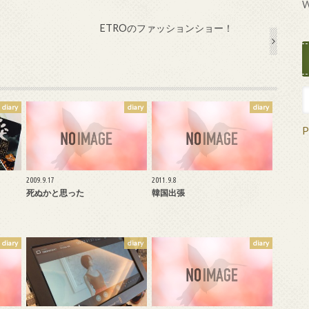
W
ETROのファッションショー！
diary
diary
diary
P
2009.9.17
2011.9.8
死ぬかと思った
韓国出張
diary
diary
diary