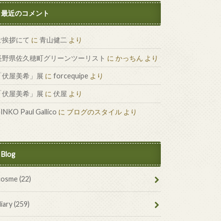
最近のコメント
ご挨拶にて
に
青山健二
より
長野県佐久穂町グリーンツーリスト
に
かっちん
より
「伏屋美希」展
に
forcequipe
より
「伏屋美希」展
に
伏屋
より
INKO Paul Gallico
に
ブログのスタイル
より
Blog
cosme
(22)
diary
(259)