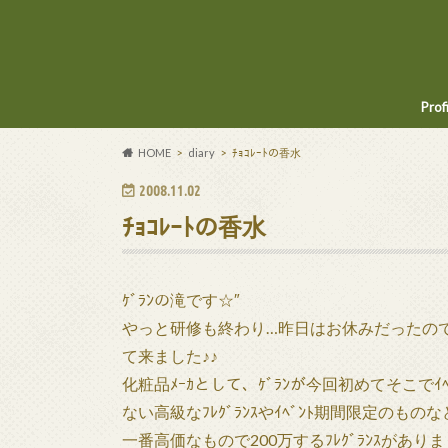
Prof
HOME
diary
ﾁｮｺﾚｰﾄの香水
2008.11.02
ﾁｮｺﾚｰﾄの香水
ｹﾞﾗﾝの滝です☆″
やっと研修も終わり…昨日はお休みだったので、新宿
て来ました♪♪
化粧品ﾒｰｶとして、ｹﾞﾗﾝが今回初めてそこで
ない高級なﾌﾚｸﾞﾗﾝｽやｲﾍﾞﾝﾄ期間限定のもの
一番高価なもので200万するﾌﾚｸﾞﾗﾝｽがあり