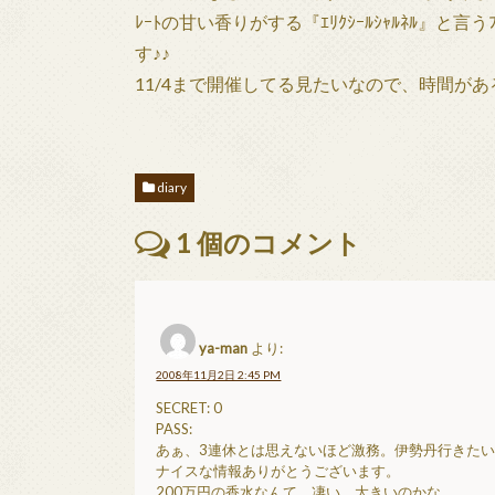
ﾚｰﾄの甘い香りがする『ｴﾘｸｼｰﾙｼｬﾙﾈﾙ』と
す♪♪
11/4まで開催してる見たいなので、時間が
diary
1
個のコメント
ya-man
より:
2008年11月2日 2:45 PM
SECRET: 0
PASS:
あぁ、3連休とは思えないほど激務。伊勢丹行きた
ナイスな情報ありがとうございます。
200万円の香水なんて、凄い。大きいのかな。