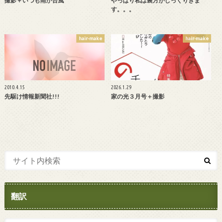
撮影＋いつも雨か台風
やっぱり私は裏方がしっくりきま
す。。。
hair-make
hair-make
2010.4.15
2026.1.29
先駆け情報新聞社!!!
家の光３月号＋撮影
翻訳