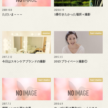
2009.10.8
2020.8.19
ただいま～～～
1番行きたかった場所＋撮影
cosme
hair-make
2017.2.12
2015.3.5
今日はスキンケアブランドの撮影
2015 プライベート撮影①
hair-make
hair-make
2017.7.5
2010.6.9