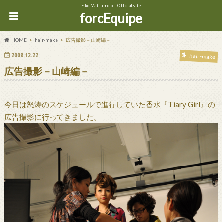
Eiko Matsumoto Official site
forcEquipe
HOME
hair-make
広告撮影－山崎編－
2008.12.22
hair-make
広告撮影－山崎編－
今日は怒涛のスケジュールで進行していた香水『Tiary Girl』の
広告撮影に行ってきました。