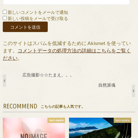
新しいコメントをメールで通知
新しい投稿をメールで受け取る
このサイトはスパムを低減するために Akismet を使ってい
ます。
コメントデータの処理方法の詳細はこちらをご覧く
ださい
。
広告撮影☆☆たまえ。。。
自然派魂
RECOMMEND
こちらの記事も人気です。
hair-make
hair-make