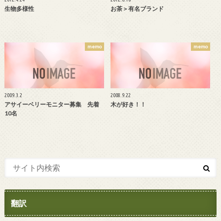
生物多様性
お茶＞有名ブランド
memo
memo
2009.3.2
2008.9.22
アサイーベリーモニター募集 先着
木が好き！！
10名
翻訳