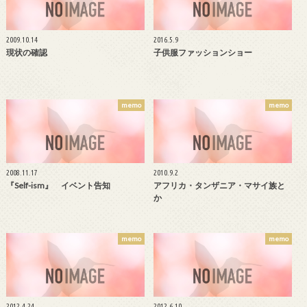
2009.10.14
2016.5.9
現状の確認
子供服ファッションショー
memo
memo
2008.11.17
2010.9.2
『Self-ism』 イベント告知
アフリカ・タンザニア・マサイ族と
か
memo
memo
2012.4.24
2012.6.10