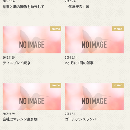
2008.10.6
2012.5.6
意欲と脳の関係を勉強して
「伏屋美希」展
memo
memo
2012.8.29
2014.6.11
ディスプレイ続き
2ヶ月に1回の催事
memo
memo
2009.9.29
2010.2.1
会社はマシンor生き物
ゴールデンスランバー