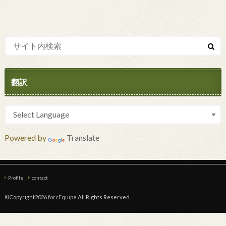
翻訳
Powered by
Translate
Profile
contact
©Copyright2026
forcEquipe
.All Rights Reserved.