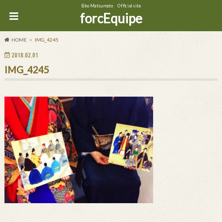
Eiko Matsumoto Official site
forcEquipe
HOME
IMG_4245
2018.02.01
IMG_4245