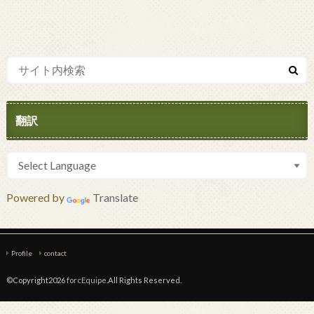
翻訳
Powered by
Translate
Profile
contact
©Copyright2026
forcEquipe
.All Rights Reserved.