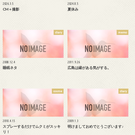
2026.3.5
2024.8.5
CM＋撮影
夏休み
diary
memo
2008.12.4
2011.9.26
睡眠ネタ
広島は縁がある気がする。
cosme
diary
2018.4.15
2009.1.3
スプレーするだけでムクミがスッキ
明けましておめでとうございます♪
リ！