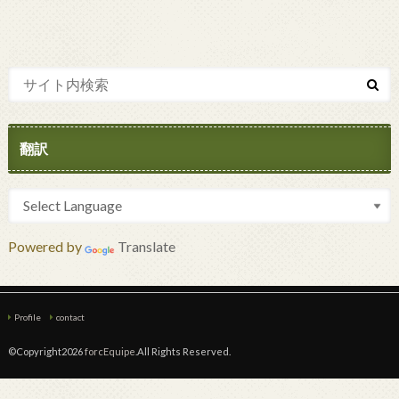
翻訳
Powered by
Translate
Profile
contact
©Copyright2026
forcEquipe
.All Rights Reserved.