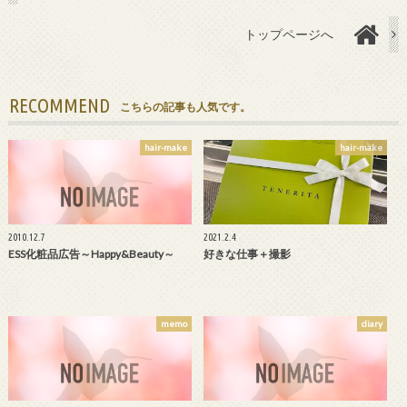
トップページへ
RECOMMEND
こちらの記事も人気です。
hair-make
hair-make
2010.12.7
2021.2.4
ESS化粧品広告～Happy&Beauty～
好きな仕事＋撮影
memo
diary