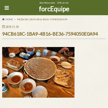
Eiko Matsumoto Official site
forcEquipe
HOME
94CB618C-1BA9-4B16-BE36-7594050E0A94
2019.11.10
94CB618C-1BA9-4B16-BE36-7594050E0A94