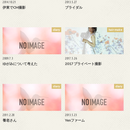
2014.10.21
2013.5.27
伊東でCM撮影
ブライダル
diary
hair-make
2009.7.3
2017.5.26
ゆがみについて考えた
2017 プライベート撮影
diary
diary
2011.2.28
2013.5.23
養老さん
Yenファーム