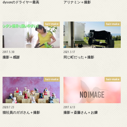
dysonのドライヤー最高
アリナミン＋撮影
hair-make
hair-make
2017.5.30
2021.3.17
撮影＋感謝
同じ町だった＋撮影
hair-make
hair-make
2020.7.23
2017.6.13
猫社員のガガさん＋撮影
撮影＋斎藤さん＋お嬢