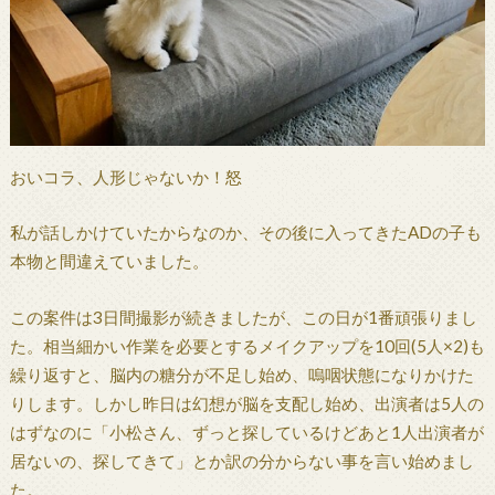
おいコラ、人形じゃないか！怒
私が話しかけていたからなのか、その後に入ってきたADの子も
本物と間違えていました。
この案件は3日間撮影が続きましたが、この日が1番頑張りまし
た。相当細かい作業を必要とするメイクアップを10回(5人×2)も
繰り返すと、脳内の糖分が不足し始め、嗚咽状態になりかけた
りします。しかし昨日は幻想が脳を支配し始め、出演者は5人の
はずなのに「小松さん、ずっと探しているけどあと1人出演者が
居ないの、探してきて」とか訳の分からない事を言い始めまし
た。