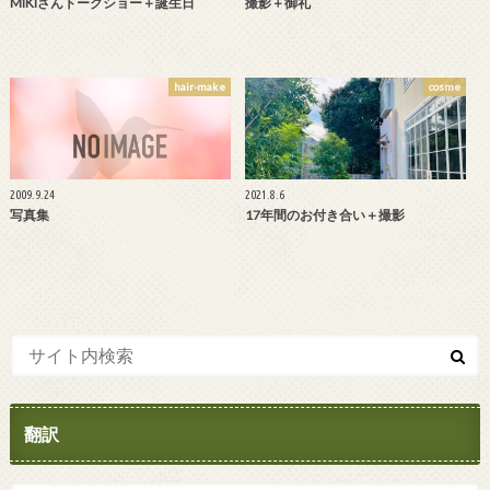
MIKIさんトークショー＋誕生日
撮影＋御礼
hair-make
cosme
2009.9.24
2021.8.6
写真集
17年間のお付き合い＋撮影
翻訳