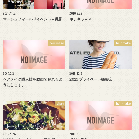
2021.11.21
2010.8.22
マーシュフィールドイベント＋撮影
キラキラ～☆
hair-make
hair-make
2009.2.2
2015.12.2
ヘアメイク職人技を動画で見れるよ
2015 プライベート撮影②
うにします。
diary
hair-make
2019.5.26
2018.3.3