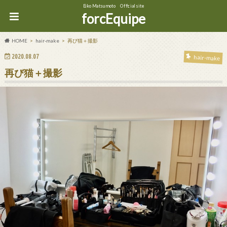
Eiko Matsumoto Official site
forcEquipe
HOME
hair-make
再び猫＋撮影
2020.08.07
hair-make
再び猫＋撮影