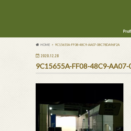
Prof
HOME
9C15655A-FF08-48C9-AA07-08C78DA96F2A
2020.12.28
9C15655A-FF08-48C9-AA07