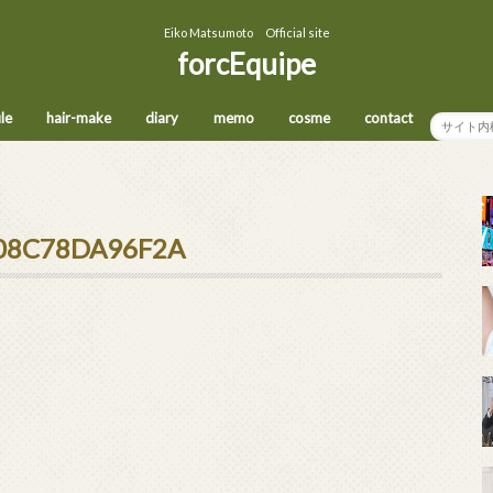
Eiko Matsumoto Official site
forcEquipe
ile
hair-make
diary
memo
cosme
contact
-08C78DA96F2A