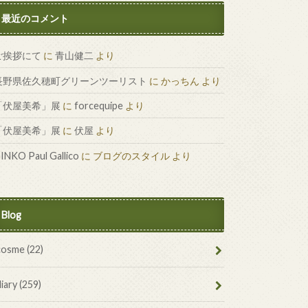
最近のコメント
ご挨拶にて
に
青山健二
より
長野県佐久穂町グリーンツーリスト
に
かっちん
より
「伏屋美希」展
に
forcequipe
より
「伏屋美希」展
に
伏屋
より
INKO Paul Gallico
に
ブログのスタイル
より
Blog
cosme
(22)
diary
(259)