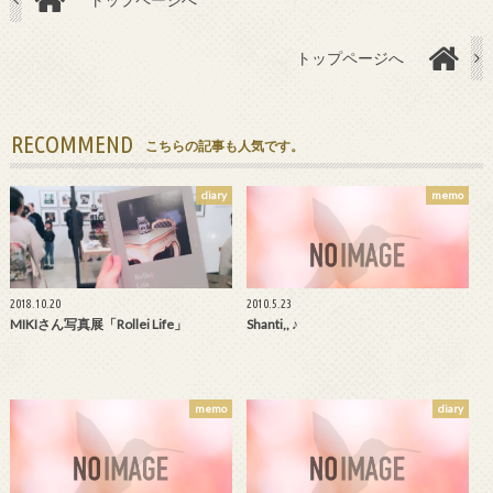
トップページへ
RECOMMEND
こちらの記事も人気です。
diary
memo
2018.10.20
2010.5.23
MIKIさん写真展「Rollei Life」
Shanti,, ♪
memo
diary