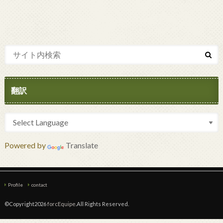
翻訳
Powered by
Translate
Profile
contact
©Copyright2026
forcEquipe
.All Rights Reserved.