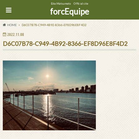
Eiko Matsumoto Official site
forcEquipe
HOME
D6C07B78-C949-4B92-8366-EF8D96E8F4D2
2022.11.08
D6C07B78-C949-4B92-8366-EF8D96E8F4D2