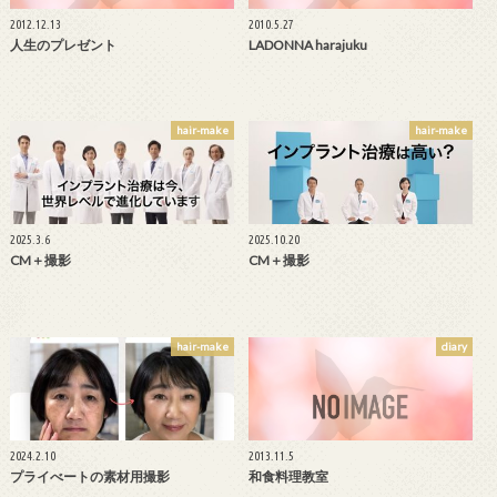
2012.12.13
2010.5.27
人生のプレゼント
LADONNA harajuku
hair-make
hair-make
2025.3.6
2025.10.20
CM＋撮影
CM＋撮影
hair-make
diary
2024.2.10
2013.11.5
プライべートの素材用撮影
和食料理教室