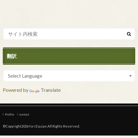
翻訳
Powered by
Translate
Profile
contact
©Copyright2026
forcEquipe
.All Rights Reserved.