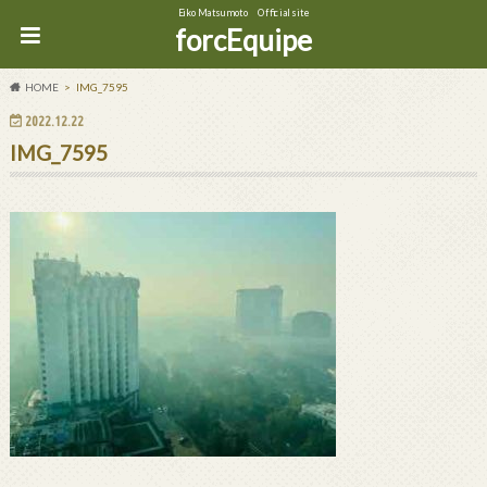
Eiko Matsumoto Official site
forcEquipe
HOME
IMG_7595
2022.12.22
IMG_7595