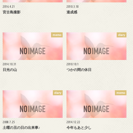
2016.4.21
2010.3.18
宮古島撮影
達成感
memo
diary
2014.10.31
2010.10.1
日光の山
つかの間の休日
diary
memo
2008.7.25
2014.12.22
土曜の丑の日の出来事♪
今年もあと少し