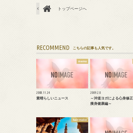
トップページへ
RECOMMEND
こちらの記事も人気です。
memo
2008.11.24
2009.2.8
素晴らしいニュース
～沖道ヨガによる心身修
痩身健康編～
hair-make