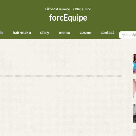
Eiko Matsumoto Official site
forcEquipe
ile
hair-make
diary
memo
cosme
contact