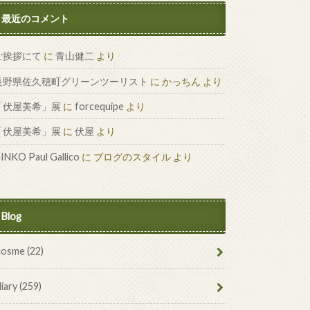
最近のコメント
ご挨拶にて
に
青山健二
より
長野県佐久穂町グリーンツーリスト
に
かっちん
より
「伏屋美希」展
に
forcequipe
より
「伏屋美希」展
に
伏屋
より
INKO Paul Gallico
に
ブログのスタイル
より
Blog
cosme
(22)
diary
(259)