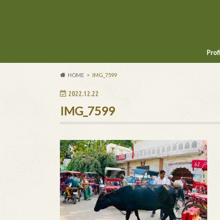
Prof
HOME
IMG_7599
2022.12.22
IMG_7599