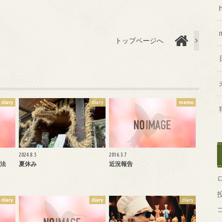
トップページへ
diary
diary
memo
2024.8.5
2016.3.7
正法
夏休み
近況報告
diary
diary
diary