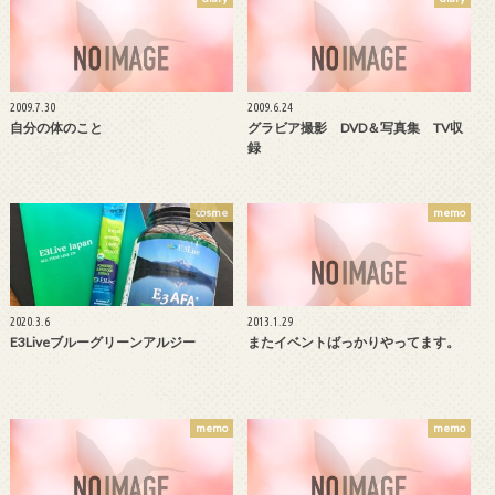
2009.7.30
2009.6.24
自分の体のこと
グラビア撮影 DVD＆写真集 TV収
録
cosme
memo
2020.3.6
2013.1.29
E3Liveブルーグリーンアルジー
またイベントばっかりやってます。
memo
memo