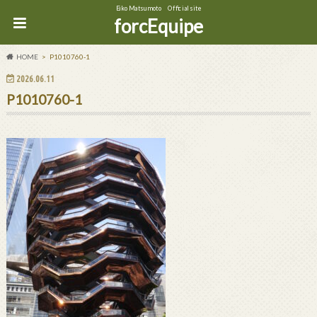
Eiko Matsumoto Official site
forcEquipe
HOME
P1010760-1
2026.06.11
P1010760-1