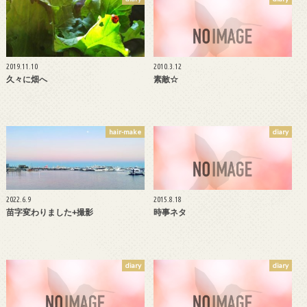
2019.11.10
2010.3.12
久々に畑へ
素敵☆
hair-make
diary
2022.6.9
2015.8.18
苗字変わりました+撮影
時事ネタ
diary
diary