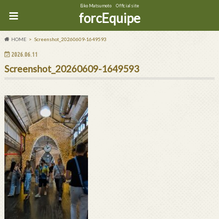
Eiko Matsumoto Official site
forcEquipe
HOME
Screenshot_20260609-1649593
2026.06.11
Screenshot_20260609-1649593