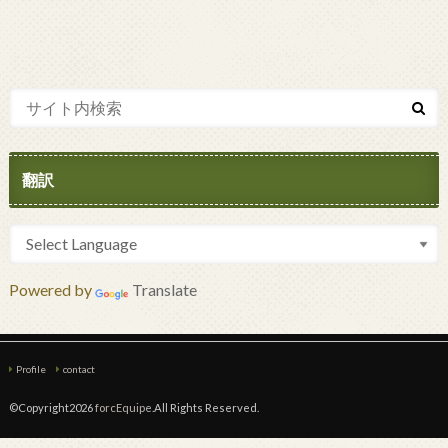
翻訳
Powered by
Translate
Profile
contact
©Copyright2026
forcEquipe
.All Rights Reserved.