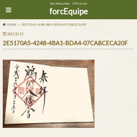
Eiko Matsumoto Official site
forcEquipe
HOME
2E5170A5-4248-4BA1-BDA4-07CABCECA20F
2021.01.21
2E5170A5-4248-4BA1-BDA4-07CABCECA20F