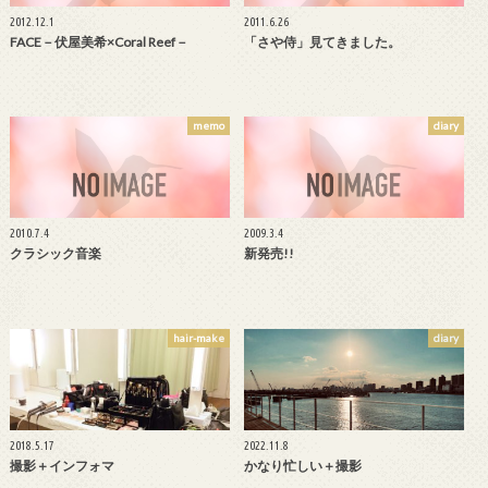
2012.12.1
2011.6.26
FACE－伏屋美希×Coral Reef－
「さや侍」見てきました。
memo
diary
2010.7.4
2009.3.4
クラシック音楽
新発売!!
hair-make
diary
2018.5.17
2022.11.8
撮影＋インフォマ
かなり忙しい＋撮影