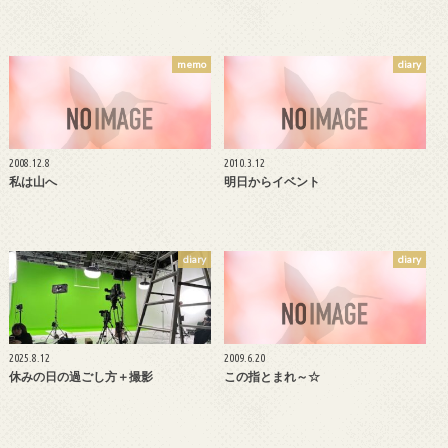
memo
diary
2008.12.8
2010.3.12
私は山へ
明日からイベント
diary
diary
2025.8.12
2009.6.20
休みの日の過ごし方＋撮影
この指とまれ～☆