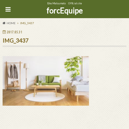
Eiko Matsumoto Official site
forcEquipe
HOME
IMG_3437
2017.05.31
IMG_3437