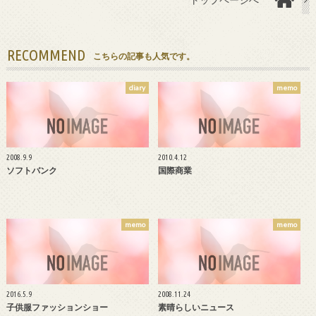
RECOMMEND
こちらの記事も人気です。
diary
memo
2008.9.9
2010.4.12
ソフトバンク
国際商業
memo
memo
2016.5.9
2008.11.24
子供服ファッションショー
素晴らしいニュース