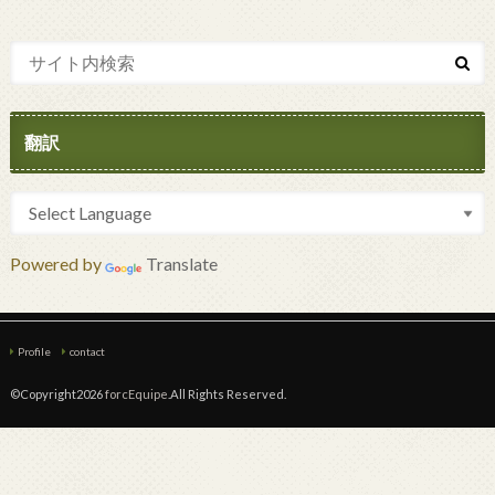
翻訳
Powered by
Translate
Profile
contact
©Copyright2026
forcEquipe
.All Rights Reserved.