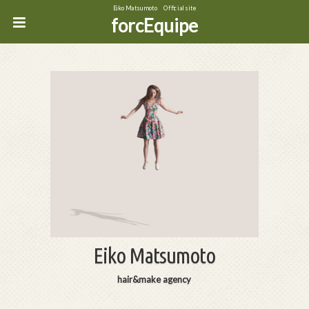
Eiko Matsumoto Official site
forcEquipe
Eiko Matsumoto
hair&make agency