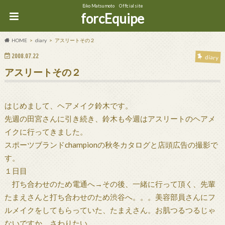
Eiko Matsumoto Official site
forcEquipe
HOME
diary
アスリートその２
2008.07.22
diary
アスリートその２
はじめまして、ヘアメイク鈴木です。
先週の田宮さんに引き続き、鈴木も今週はアスリートのヘアメ
イクに行ってきました。
スポーツブランドchampionの秋冬カタログと店頭広告の撮影で
す。
１日目
打ち合わせのため電通へ→その後、一緒に行って頂く、先輩
たまえさんと打ち合わせのため渋谷へ。。。美容部員さんにフ
ルメイクをしてもらっていた、たまえさん。お肌つるつるじゃ
ないですか。さわりたい。。。。