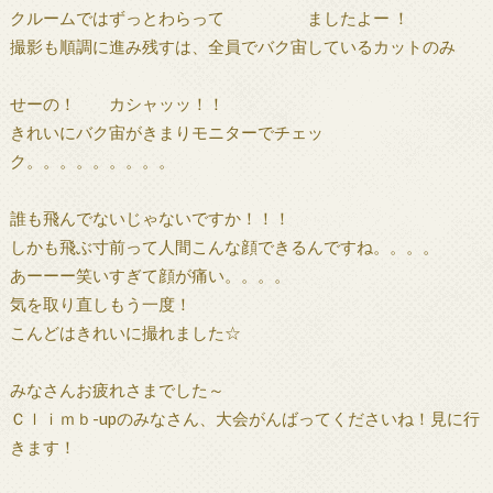
クルームではずっとわらって ましたよー ！
撮影も順調に進み残すは、全員でバク宙しているカットのみ
せーの！ カシャッッ！！
きれいにバク宙がきまりモニターでチェッ
ク。。。。。。。。。
誰も飛んでないじゃないですか！！！
しかも飛ぶ寸前って人間こんな顔できるんですね。。。。
あーーー笑いすぎて顔が痛い。。。。
気を取り直しもう一度！
こんどはきれいに撮れました☆
みなさんお疲れさまでした～
Ｃｌｉｍｂ-upのみなさん、大会がんばってくださいね！見に行
きます！