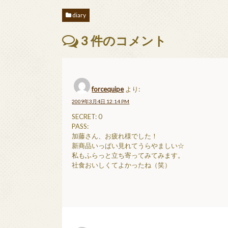
diary
3
件のコメント
forcequipe
より:
2009年3月4日 12:14 PM
SECRET: 0
PASS:
加藤さん、お疲れ様でした！
新商品いっぱい見れてうらやましい☆
私もふらっと立ち寄ってみてみます。
社食おいしくてよかったね（笑）