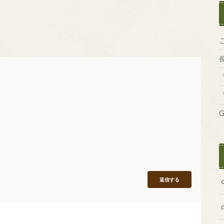
G
返信する