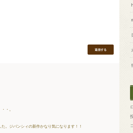
返信する
・・・。
した。ジバンシィの新作かなり気になります！！