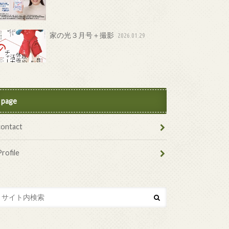
家の光３月号＋撮影
2026.01.29
page
contact
Profile