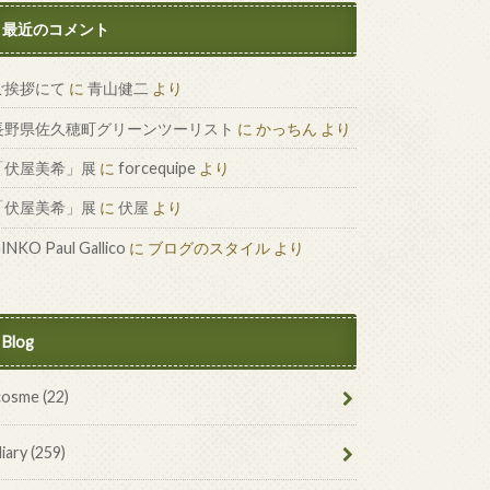
最近のコメント
ご挨拶にて
に
青山健二
より
長野県佐久穂町グリーンツーリスト
に
かっちん
より
「伏屋美希」展
に
forcequipe
より
「伏屋美希」展
に
伏屋
より
INKO Paul Gallico
に
ブログのスタイル
より
Blog
cosme
(22)
diary
(259)