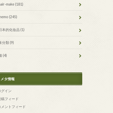
hair-make
(181)
memo
(245)
日本的化妆品
(1)
未分類
(9)
猫
(4)
メタ情報
ログイン
投稿フィード
コメントフィード