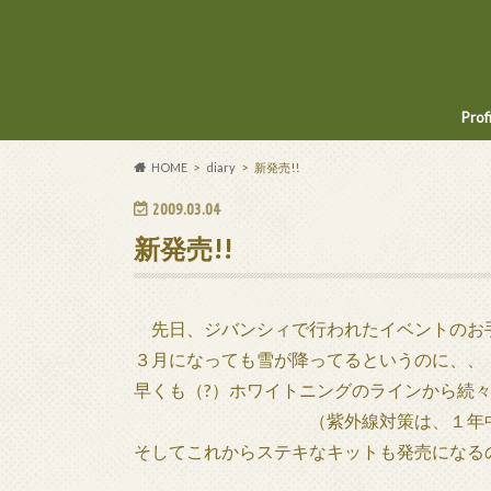
Prof
HOME
diary
新発売!!
2009.03.04
新発売!!
先日、ジバンシィで行われたイベントのお
３月になっても雪が降ってるというのに、、
早くも（?）ホワイトニングのラインから続々
（紫外線対策は、１年中ッッ
そしてこれからステキなキットも発売になる