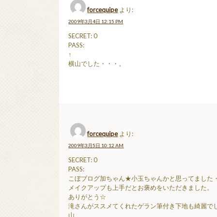
forcequipe
より:
2009年3月4日 12:15 PM
SECRET: 0
PASS:
↑
横山でした・・・。
forcequipe
より:
2009年3月5日 10:12 AM
SECRET: 0
PASS:
こぼブログ加ちゃん★小玉ちゃんかと思ってました
メイクアップも上手だとお褒めをいただきました。
ありがとう☆
滝さんがススメてくれたゲラン筆付き下地も綺麗で
山