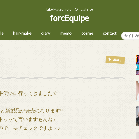
Eiko Matsumoto Official site
forcEquipe
ile
hair-make
diary
memo
cosme
contact
diary
手伝いに行ってきました☆
と新製品が発売になります!!
て言いますもんね）
ので、要チェックですよ～♪