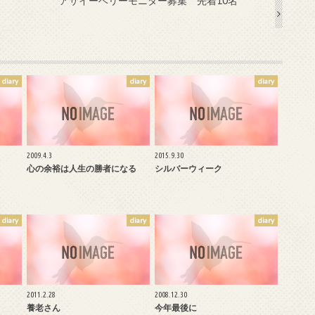
アサイーベリーモニター募集 先着10名
diary
diary
diary
2009.4.3
2015.9.30
心の余裕は人生の勝者になる
シルバーウィーク
diary
diary
diary
2011.2.28
2008.12.30
養老さん
今年最後に