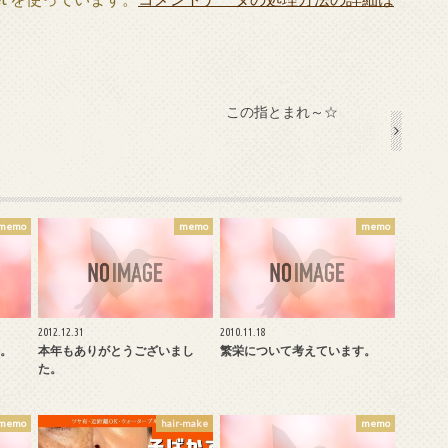
この指とまれ～☆
memo
memo
memo
2012.12.31
2010.11.18
。
本年もありがとうございまし
繁栄について考えています。
た。
memo
hair-make
memo