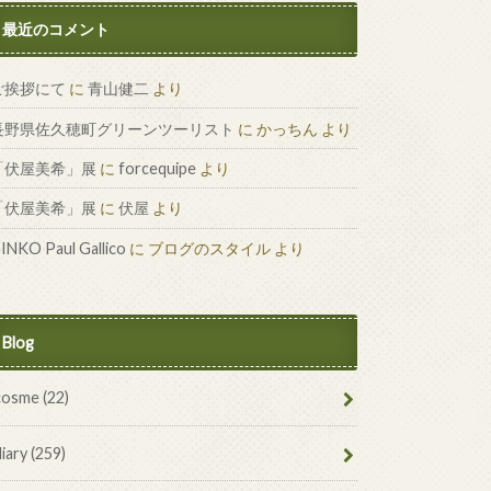
最近のコメント
ご挨拶にて
に
青山健二
より
長野県佐久穂町グリーンツーリスト
に
かっちん
より
「伏屋美希」展
に
forcequipe
より
「伏屋美希」展
に
伏屋
より
INKO Paul Gallico
に
ブログのスタイル
より
Blog
cosme
(22)
diary
(259)