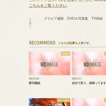
こちらをご覧ください
。
グラビア撮影 DVD＆写真集 TV収録
RECOMMEND
こちらの記事も人気です。
memo
2014.9.20
2010.12.1
新刊雑誌
自分で言う、頑張ってます
hair-make