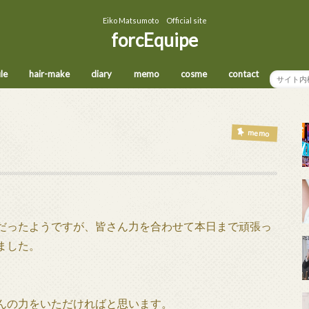
Eiko Matsumoto Official site
forcEquipe
ile
hair-make
diary
memo
cosme
contact
memo
だったようですが、皆さん力を合わせて本日まで頑張っ
ました。
んの力をいただければと思います。