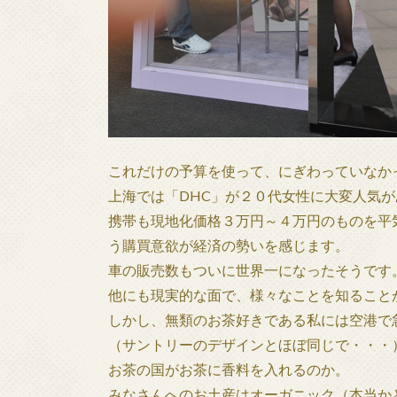
これだけの予算を使って、にぎわっていなか
上海では「DHC」が２０代女性に大変人気
携帯も現地化価格３万円～４万円のものを平
う購買意欲が経済の勢いを感じます。
車の販売数もついに世界一になったそうです
他にも現実的な面で、様々なことを知ること
しかし、無類のお茶好きである私には空港で
（サントリーのデザインとほぼ同じで・・・
お茶の国がお茶に香料を入れるのか。
みなさんへのお土産はオーガニック（本当か