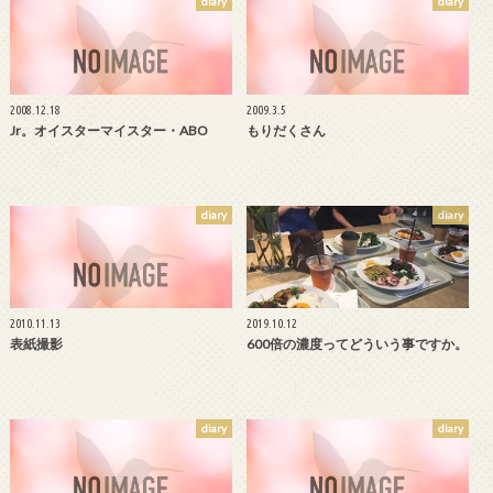
diary
diary
2008.12.18
2009.3.5
Jr。オイスターマイスター・ABO
もりだくさん
diary
diary
2010.11.13
2019.10.12
表紙撮影
600倍の濃度ってどういう事ですか。
diary
diary