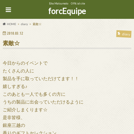
Eiko Matsumoto Official site
forcEquipe
HOME
diary
素敵☆
2010.03.12
diary
素敵☆
今日からのイベントで
たくさんの人に
製品を手に取っていただけてます！！
嬉しすぎる♪
このあとも一人でも多くの方に
うちの製品に出会っていただけるように
ご紹介しまくります☆
是非皆様、
銀座三越の
香りのギフトセレクション