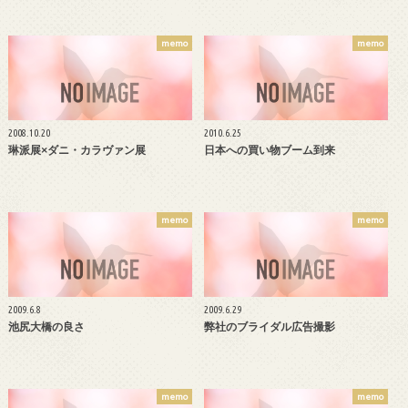
memo
memo
2008.10.20
2010.6.25
琳派展×ダニ・カラヴァン展
日本への買い物ブーム到来
memo
memo
2009.6.8
2009.6.29
池尻大橋の良さ
弊社のブライダル広告撮影
memo
memo