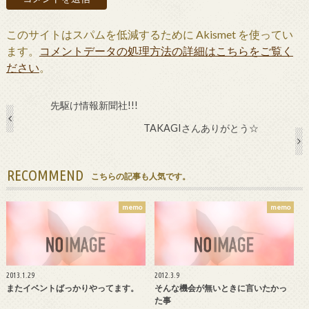
このサイトはスパムを低減するために Akismet を使ってい
ます。
コメントデータの処理方法の詳細はこちらをご覧く
ださい
。
先駆け情報新聞社!!!
TAKAGIさんありがとう☆
RECOMMEND
こちらの記事も人気です。
memo
memo
2013.1.29
2012.3.9
またイベントばっかりやってます。
そんな機会が無いときに言いたかっ
た事