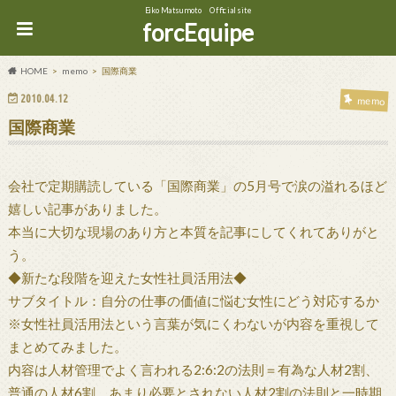
Eiko Matsumoto Official site
forcEquipe
HOME
memo
国際商業
2010.04.12
memo
国際商業
会社で定期購読している「国際商業」の5月号で涙の溢れるほど
嬉しい記事がありました。
本当に大切な現場のあり方と本質を記事にしてくれてありがと
う。
◆新たな段階を迎えた女性社員活用法◆
サブタイトル：自分の仕事の価値に悩む女性にどう対応するか
※女性社員活用法という言葉が気にくわないが内容を重視して
まとめてみました。
内容は人材管理でよく言われる2:6:2の法則＝有為な人材2割、
普通の人材6割、あまり必要とされない人材2割の法則と一時期