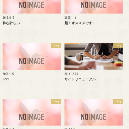
2013.6.17
2009.1.16
粋な計らい
超！オススメです！
diary
diary
2009.4.22
2016.12.26
L-25
サイトリニューアル
diary
diary