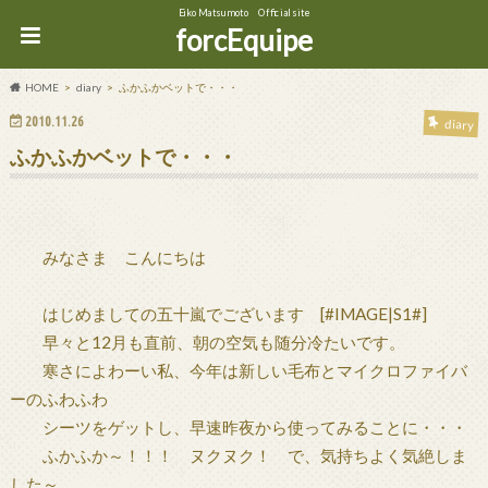
Eiko Matsumoto Official site
forcEquipe
HOME
diary
ふかふかベットで・・・
2010.11.26
diary
ふかふかベットで・・・
みなさま こんにちは
はじめましての五十嵐でございます [#IMAGE|S1#]
早々と12月も直前、朝の空気も随分冷たいです。
寒さによわーい私、今年は新しい毛布とマイクロファイバ
ーのふわふわ
シーツをゲットし、早速昨夜から使ってみることに・・・
ふかふか～！！！ ヌクヌク！ で、気持ちよく気絶しま
した～。