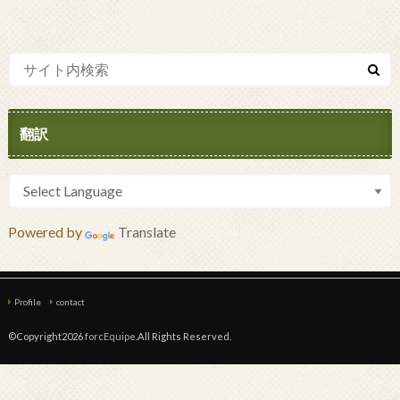
翻訳
Powered by
Translate
Profile
contact
©Copyright2026
forcEquipe
.All Rights Reserved.