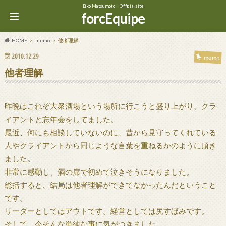
Eiko Matsumoto Official site
forcEquipe
HOME
memo
他者理解
2010.12.29
memo
他者理解
昨晩はこれぞ大衆酒場という場所に行こうと盛り上がり、クラ
イアントと忘年会をしてました。
最近、何にも相談していないのに、昔から見守ってくれている
人やクライアントから同じような言葉を重ねるかのように頂き
ました。
非常に感動し、酒の席で初めて泣きそうになりました。
総括すると、結局は他者理解ができてなかったんだということ
です。
リーダーとしてはアウトです。経営としては尻すぼみです。
そして、今そんな単純な事に気がつきました。