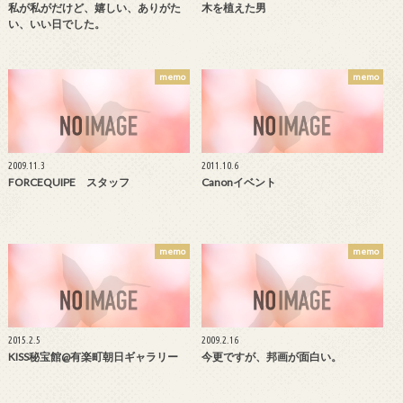
私が私がだけど、嬉しい、ありがた
木を植えた男
い、いい日でした。
memo
memo
2009.11.3
2011.10.6
FORCEQUIPE スタッフ
Canonイベント
memo
memo
2015.2.5
2009.2.16
KISS秘宝館@有楽町朝日ギャラリー
今更ですが、邦画が面白い。