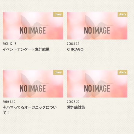
diary
diary
2008.12.15
2008.10.9
イベントアンケート集計結果
CHICAGO
diary
diary
2010.4.10
2009.5.20
今ハマってるオーガニックについ
紫外線対策
て！