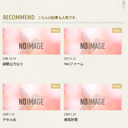
RECOMMEND
こちらの記事も人気です。
diary
diary
2008.10.10
2013.5.23
経験は力なり
Yenファーム
diary
diary
2009.7.24
2009.3.20
デキル女
春肌対策