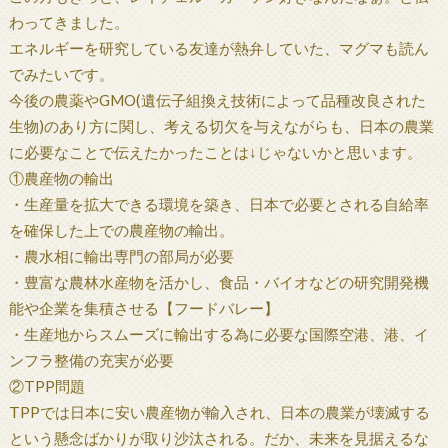
わってきました。
エネルギーを研究している友達が熱弁していた、マグマも読ん
でみたいです。
今後の農薬やGMO(遺伝子組換え技術によって品種改良された
生物)のあり方に関し、考える切欠を与えながらも、日本の農業
に必要なことで伝えたかったことは↓じゃないかと思います。
①農産物の輸出
・生産量を拡大できる環境を築き、日本で必要とされる自給率
を確保した上での農産物の輸出。
・農水相に輸出専門の部局が必要
・豊富な農林水産物を活かし、食品・バイオなどの研究開発機
能や企業を集積させる【フードバレー】
・生産地からスムーズに輸出する為に必要な国際空港、港、イ
ンフラ整備の充実が必要
②TPP問題
TPPでは日本に安い農産物が輸入され、日本の農業が壊滅する
という懸念ばかりが取り沙汰される。だか、未来を見据えるな