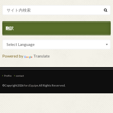
翻訳
Powered by
Translate
Profile
contact
©Copyright2026
forcEquipe
.All Rights Reserved.