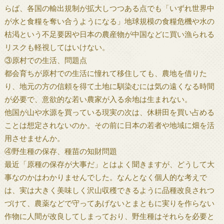
らば、各国の輸出規制が拡大しつつある点でも「いずれ世界中
が水と食糧を奪い合うようになる」地球規模の食糧危機や水の
枯渇という不足要因や日本の農産物が中国などに買い漁られる
リスクも軽視してはいけない。
③原村での生活、問題点
都会育ちが原村での生活に憧れて移住しても、農地を借りた
り、地元の方の信頼を得て土地に馴染むには気の遠くなる時間
が必要で、意欲的な若い農家が入る余地は生まれない。
他国が山や水源を買っている現実の次は、休耕田を買い占める
ことは想定されないのか。その前に日本の若者や地域に畑を活
用させませんか。
④野生種の保存、種苗の知財問題
最近「原種の保存が大事だ」とはよく聞きますが、どうして大
事なのかはわかりませんでした。なんとなく個人的な考えで
は、実は大きく美味しく沢山収穫できるように品種改良されつ
づけて、農薬などで守ってあげないとまともに実りを作らない
作物に人間が改良してしまっており、野生種はそれらを必要と