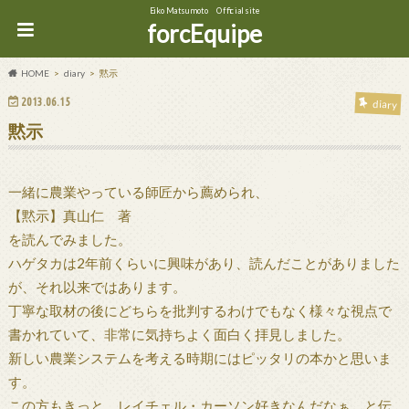
Eiko Matsumoto Official site
forcEquipe
HOME
diary
黙示
2013.06.15
diary
黙示
一緒に農業やっている師匠から薦められ、
【黙示】真山仁 著
を読んでみました。
ハゲタカは2年前くらいに興味があり、読んだことがありました
が、それ以来ではあります。
丁寧な取材の後にどちらを批判するわけでもなく様々な視点で
書かれていて、非常に気持ちよく面白く拝見しました。
新しい農業システムを考える時期にはピッタリの本かと思いま
す。
この方もきっと、レイチェル・カーソン好きなんだなぁ。と伝