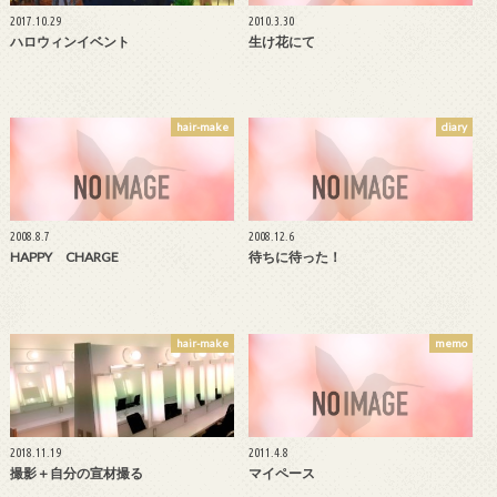
2017.10.29
2010.3.30
ハロウィンイベント
生け花にて
hair-make
diary
2008.8.7
2008.12.6
HAPPY CHARGE
待ちに待った！
hair-make
memo
2018.11.19
2011.4.8
撮影＋自分の宣材撮る
マイペース