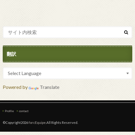
翻訳
Powered by
Translate
Profile
contact
©Copyright2026
forcEquipe
.All Rights Reserved.