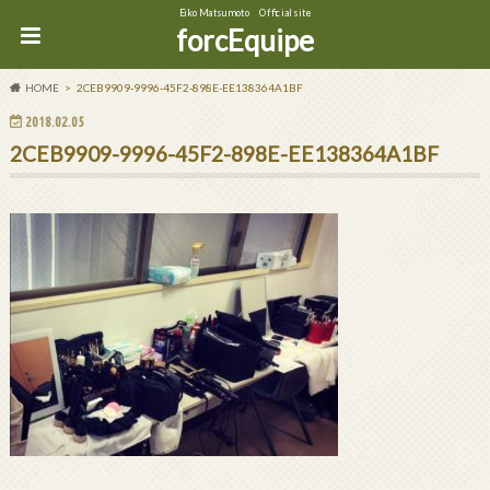
Eiko Matsumoto Official site
forcEquipe
HOME
2CEB9909-9996-45F2-898E-EE138364A1BF
2018.02.05
2CEB9909-9996-45F2-898E-EE138364A1BF