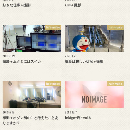
好きな仕事＋撮影
CM＋撮影
hair-make
hair-make
2018.7.19
2021.1.21
撮影＋ムクミにはスイカ
撮影は厳しい状況＋撮影
hair-make
hair-make
2019.6.17
2010.12.7
撮影＋オゾン層のこと考えたことあ
bridge~絆~ vol.8
りますか？