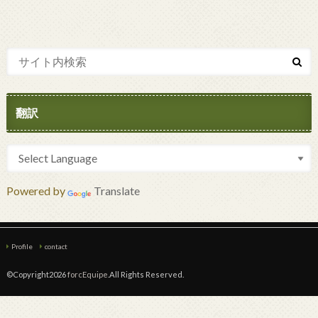
翻訳
Powered by
Translate
Profile
contact
©Copyright2026
forcEquipe
.All Rights Reserved.