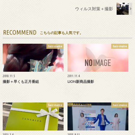
ウィルス対策＋撮影
RECOMMEND
こちらの記事も人気です。
hair-make
hair-make
2018.11.5
2011.11.4
撮影＋早くも正月番組
LION新商品撮影
hair-make
hair-make
2021.2.4
2025.9.11