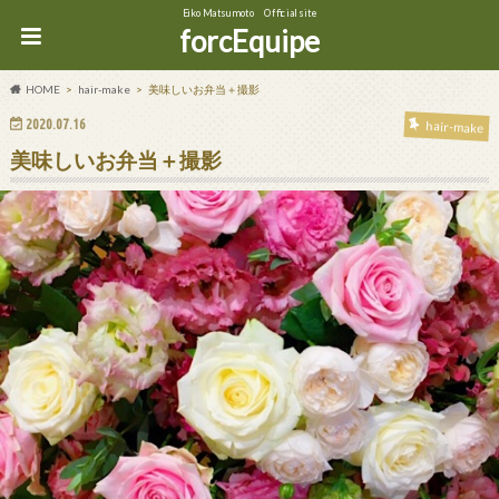
Eiko Matsumoto Official site
forcEquipe
HOME
hair-make
美味しいお弁当＋撮影
2020.07.16
hair-make
美味しいお弁当＋撮影