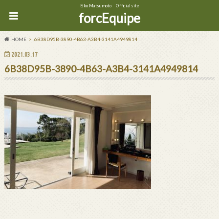
Eiko Matsumoto Official site
forcEquipe
HOME
6B38D95B-3890-4B63-A3B4-3141A4949814
2021.03.17
6B38D95B-3890-4B63-A3B4-3141A4949814