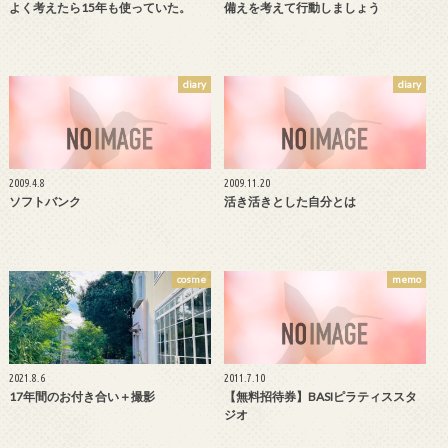
よく考えたら15年も使っていた。
備えを考えて行動しましょう
diary
diary
2009.4.8
2009.11.20
ソフトバンク
活き活きとした自分とは
cosme
memo
2021.8.6
2011.7.10
17年間のお付き合い＋撮影
【無料招待券】BASIピラティススタ
ジオ