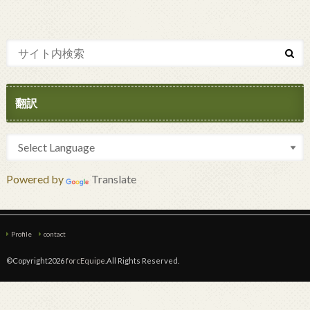
翻訳
Powered by
Translate
Profile
contact
©Copyright2026
forcEquipe
.All Rights Reserved.