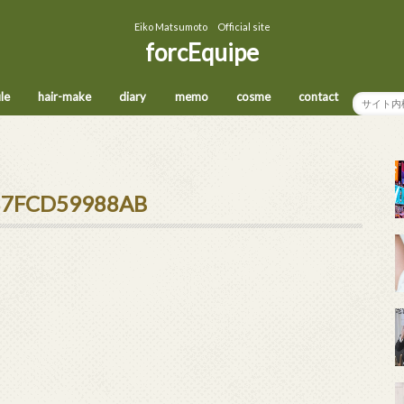
Eiko Matsumoto Official site
forcEquipe
ile
hair-make
diary
memo
cosme
contact
87FCD59988AB