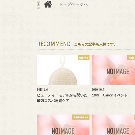
トップページへ
RECOMMEND
こちらの記事も人気です。
cosme
hair
2018.6.6
2010.10.5
ビューティーモデルから聞いた
10/3 Canonイベント
最強コスパ角質ケア
hair-make