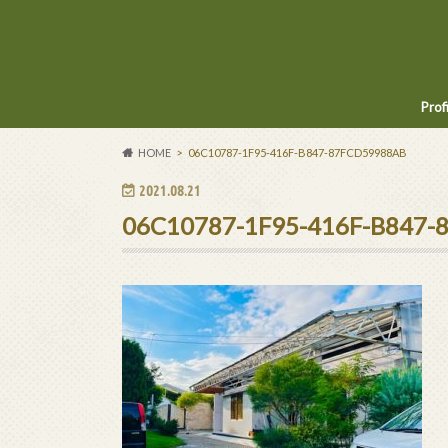
Prof
HOME
06C10787-1F95-416F-B847-87FCD59988AB
2021.08.21
06C10787-1F95-416F-B847-