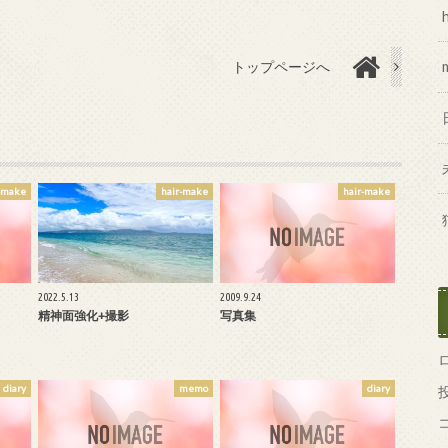
トップページへ
-make
hair-make
hair-make
2022.5.13
2009.9.24
精神面強化+撮影
写真集
diary
memo
diary