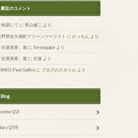
最近のコメント
ご挨拶にて
に
青山健二
より
長野県佐久穂町グリーンツーリスト
に
かっちん
より
「伏屋美希」展
に
forcequipe
より
「伏屋美希」展
に
伏屋
より
INKO Paul Gallico
に
ブログのスタイル
より
Blog
cosme
(22)
diary
(259)