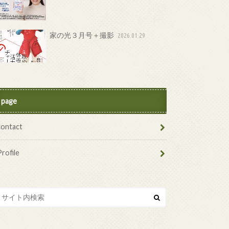
家の光３月号＋撮影
2026.01.29
page
contact
Profile