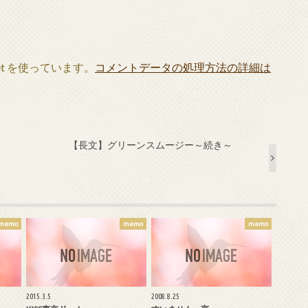
et を使っています。
コメントデータの処理方法の詳細は
【長文】グリーンスムージー～続き～
memo
memo
memo
2015.3.5
2008.8.25