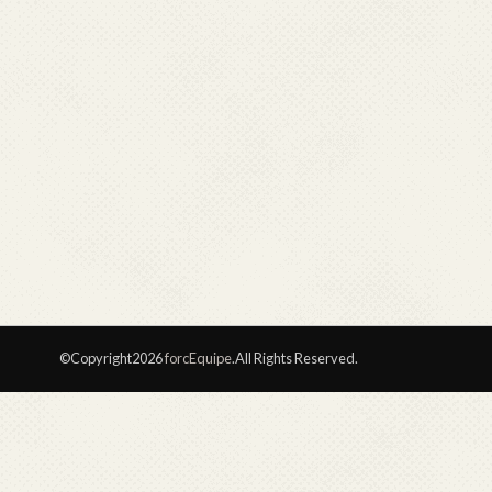
©Copyright2026
forcEquipe
.All Rights Reserved.