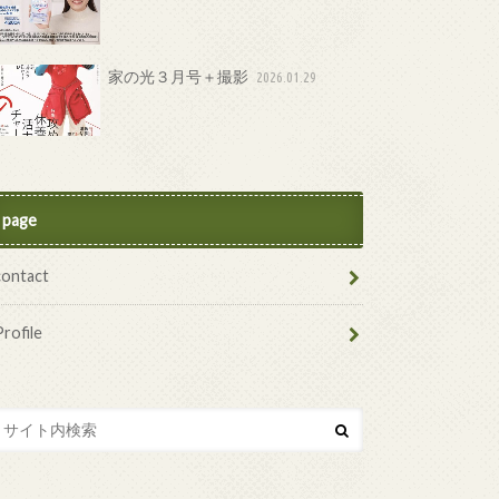
家の光３月号＋撮影
2026.01.29
page
contact
Profile