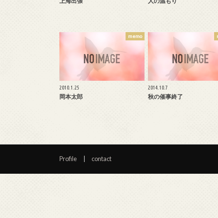
上海出張
人の温もり
memo
2010.1.25
2014.10.7
岡本太郎
秋の催事終了
Profile
contact