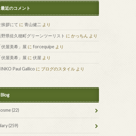
最近のコメント
ご挨拶にて
に
青山健二
より
長野県佐久穂町グリーンツーリスト
に
かっちん
より
「伏屋美希」展
に
forcequipe
より
「伏屋美希」展
に
伏屋
より
INKO Paul Gallico
に
ブログのスタイル
より
Blog
cosme
(22)
diary
(259)