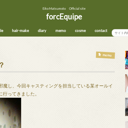
Eiko Matsumoto Official site
forcEquipe
ile
hair-make
diary
memo
cosme
contact
memo
？
８にお邪魔し、今回キャスティングを担当している某オールイ
に行ってきました。