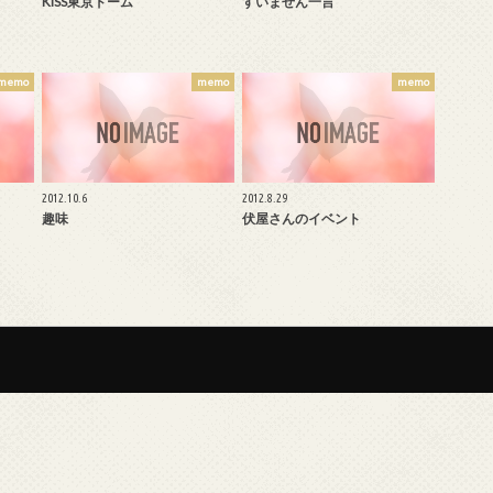
KISS東京ドーム
すいません一言
memo
memo
memo
2012.10.6
2012.8.29
趣味
伏屋さんのイベント