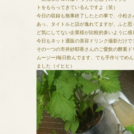
トをもらってきているんですよ（笑）
今日の収録も無事終了したとの事で、小松さ
あっ、タイトルと話が逸れてますが、ふと思
ど気にしてない企業様が比較的多いように感
今日もネット通販の美容ドリンク撮影だけで
その一つの市井紗耶香さんのご愛飲の酵素ド
ムージー)毎日飲んでます、でも手作りでめ
ました（イヒヒ）