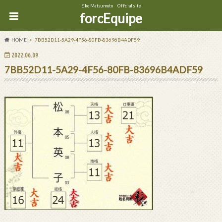
Eiko Matsumoto Official site
forcEquipe
HOME
7BB52D11-5A29-4F56-80FB-83696B4ADF59
2022.06.09
7BB52D11-5A29-4F56-80FB-83696B4ADF59