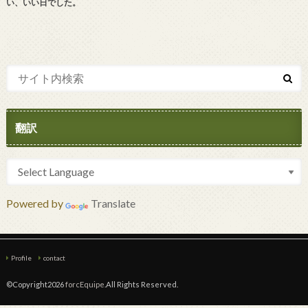
い、いい日でした。
翻訳
Powered by
Translate
Profile
contact
©Copyright2026
forcEquipe
.All Rights Reserved.