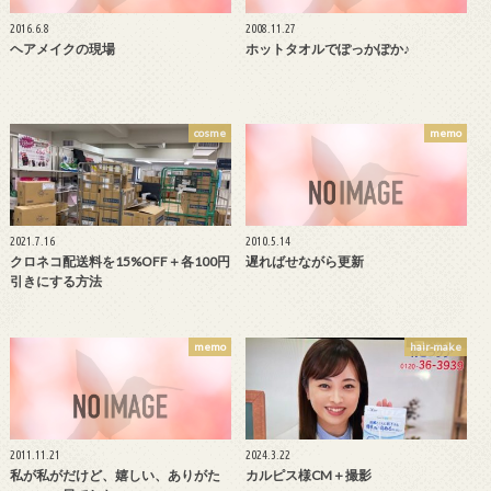
2016.6.8
2008.11.27
ヘアメイクの現場
ホットタオルでぽっかぽか♪
cosme
memo
2021.7.16
2010.5.14
クロネコ配送料を15%OFF＋各100円
遅ればせながら更新
引きにする方法
memo
hair-make
2011.11.21
2024.3.22
私が私がだけど、嬉しい、ありがた
カルピス様CM＋撮影