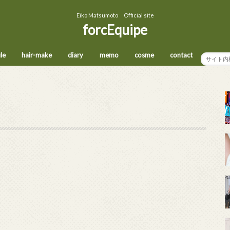
Eiko Matsumoto Official site
forcEquipe
ile
hair-make
diary
memo
cosme
contact