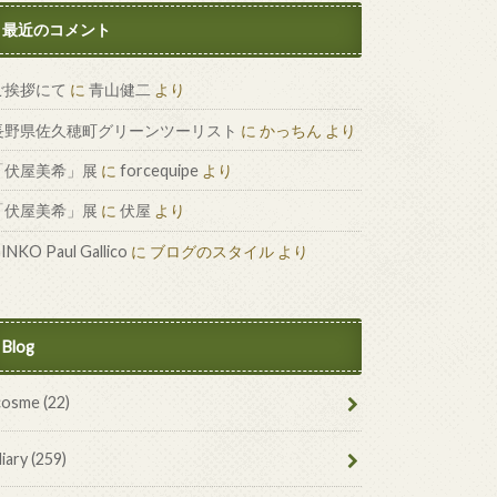
最近のコメント
ご挨拶にて
に
青山健二
より
長野県佐久穂町グリーンツーリスト
に
かっちん
より
「伏屋美希」展
に
forcequipe
より
「伏屋美希」展
に
伏屋
より
INKO Paul Gallico
に
ブログのスタイル
より
Blog
cosme
(22)
diary
(259)