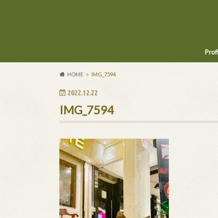
Prof
HOME
IMG_7594
2022.12.22
IMG_7594