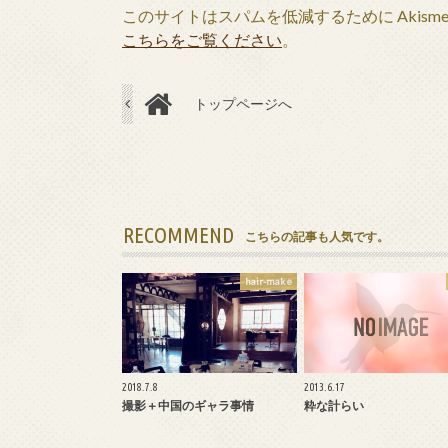
このサイトはスパムを低減するために Akism
こちらをご覧ください
。
トップページへ
RECOMMEND
こちらの記事も人気です。
hair-make
2018.7.8
2013.6.17
撮影＋中国のギャラ事情
粋な計らい