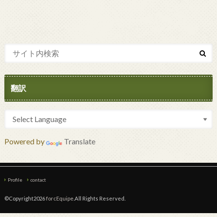
翻訳
Powered by
Translate
Profile
contact
©Copyright2026
forcEquipe
.All Rights Reserved.