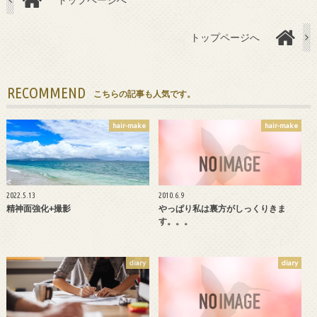
トップページへ
RECOMMEND
こちらの記事も人気です。
hair-make
hair-make
2022.5.13
2010.6.9
精神面強化+撮影
やっぱり私は裏方がしっくりきま
す。。。
diary
diary