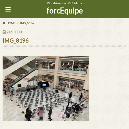
Eiko Matsumoto Official site
forcEquipe
HOME
IMG_8196
2023.03.03
IMG_8196