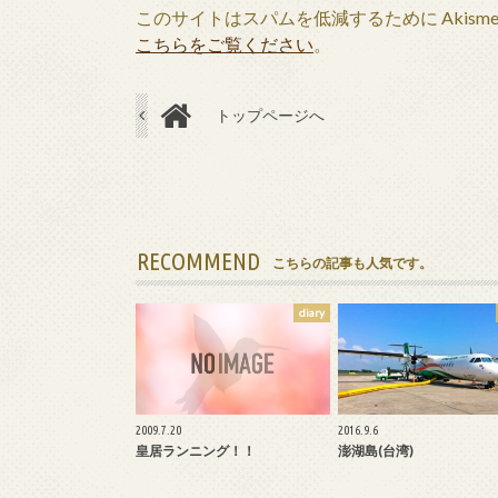
このサイトはスパムを低減するために Akism
こちらをご覧ください
。
トップページへ
RECOMMEND
こちらの記事も人気です。
diary
2009.7.20
2016.9.6
皇居ランニング！！
澎湖島(台湾)