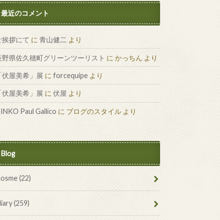
最近のコメント
ご挨拶にて
に
青山健二
より
長野県佐久穂町グリーンツーリスト
に
かっちん
より
「伏屋美希」展
に
forcequipe
より
「伏屋美希」展
に
伏屋
より
INKO Paul Gallico
に
ブログのスタイル
より
Blog
cosme
(22)
diary
(259)