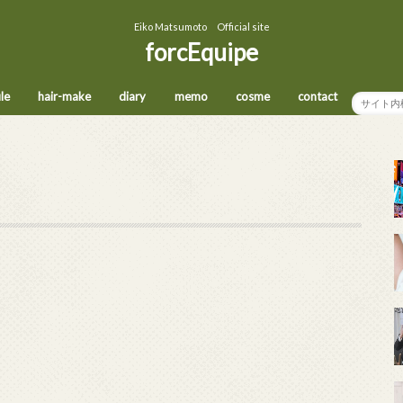
Eiko Matsumoto Official site
forcEquipe
ile
hair-make
diary
memo
cosme
contact