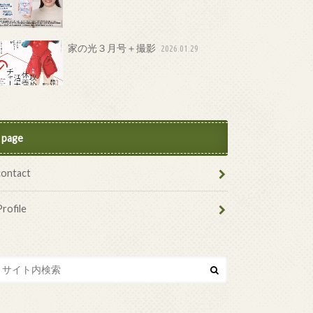
家の光３月号＋撮影
2026.01.29
page
contact
Profile