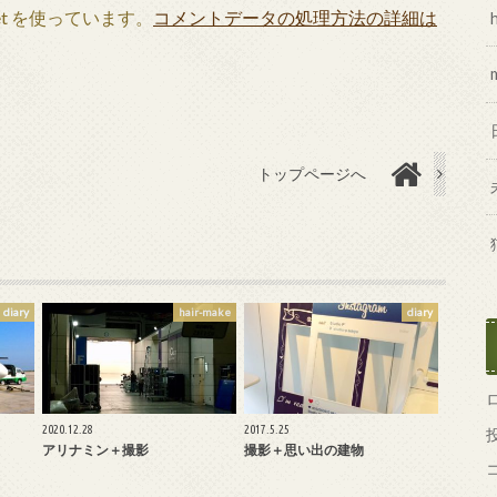
et を使っています。
コメントデータの処理方法の詳細は
トップページへ
diary
hair-make
diary
2020.12.28
2017.5.25
アリナミン＋撮影
撮影＋思い出の建物