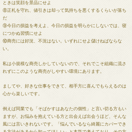
ときは笑顔を景品にせよ
⑧正札を守れ、値引きは却って気持ちを悪くするくらいが落ち
だ
⑨今日の損益を考えよ、今日の損益を明らかにしないでは、寝
につかぬ習慣にせよ
⑩商売には好況、不況はない。いずれにせよ儲けねばならな
い。
私は小規模な商売しかしていないので、それでこそ組織に流さ
れずにこのような商売がしやすい環境にあります。
ましてや、好きな仕事をできて、相手方に喜んでもらえるのは
心から楽しいです。
例えば同業でも「そばかすはあなたの個性」と言い切る方もい
ますが、お悩みを抱えている方と出会えば出会うほど、そんな
風には言いきれないです。「悩んでいるなら綺麗にカバーでき
る方法があるから知ってほしい」と本気で考えており、その方