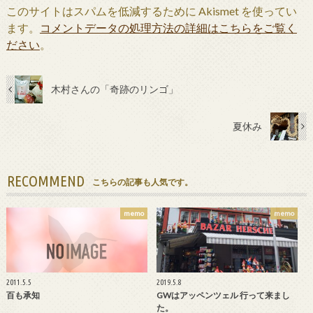
このサイトはスパムを低減するために Akismet を使ってい
ます。
コメントデータの処理方法の詳細はこちらをご覧く
ださい
。
木村さんの「奇跡のリンゴ」
夏休み
RECOMMEND
こちらの記事も人気です。
memo
memo
2011.5.5
2019.5.8
百も承知
GWはアッペンツェル 行って来まし
た。