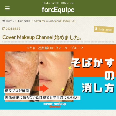
Eiko Matsumoto Official site
forcEquipe
HOME
hair-make
Cover Makeup Channel 始めました。
2024.08.05
hair-make
Cover Makeup Channel 始めました。