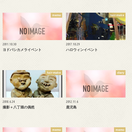
memo
hair-make
2011.10.30
2017.10.29
ヨドバシカメライベント
ハロウィンイベント
hair-make
diary
2018.6.24
2012.11.6
撮影＋八丁堀の偶然
鹿児島
memo
memo