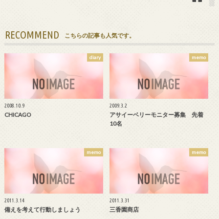
RECOMMEND
こちらの記事も人気です。
diary
memo
2008.10.9
2009.3.2
CHICAGO
アサイーベリーモニター募集 先着
10名
memo
memo
2011.3.14
2011.3.31
備えを考えて行動しましょう
三香園商店