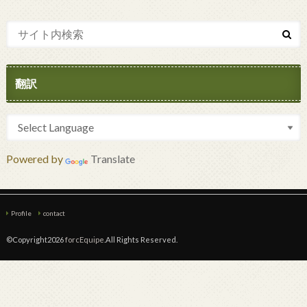
翻訳
Powered by
Translate
Profile
contact
©Copyright2026
forcEquipe
.All Rights Reserved.