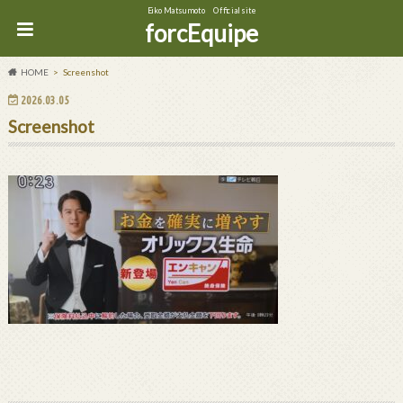
Eiko Matsumoto Official site
forcEquipe
HOME
Screenshot
2026.03.05
Screenshot