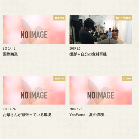
memo
hair-make
2010.4.12
2019.2.5
国際商業
撮影＋自分の宣材再撮
memo
diary
2011.4.26
2014.7.26
お母さんが頑張っている環境
YenFame―夏の収穫―