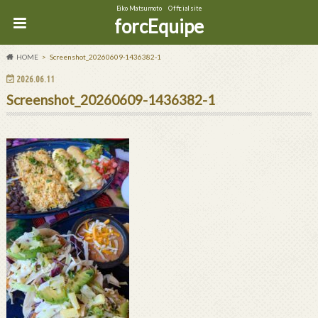
Eiko Matsumoto Official site
forcEquipe
HOME
Screenshot_20260609-1436382-1
2026.06.11
Screenshot_20260609-1436382-1