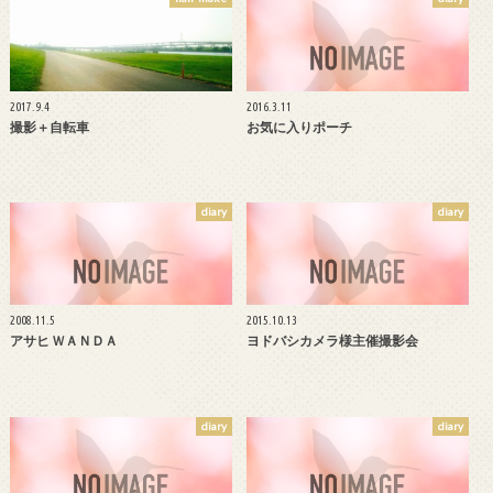
2017.9.4
2016.3.11
撮影＋自転車
お気に入りポーチ
diary
diary
2008.11.5
2015.10.13
アサヒ ＷＡＮＤＡ
ヨドバシカメラ様主催撮影会
diary
diary