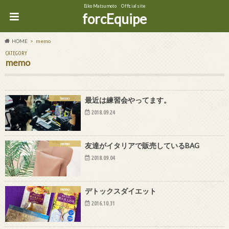
Eiko Matsumoto Official site
forcEquipe
HOME
memo
CATEGORY
memo
memo
最近は練習会やってます。
2018.09.24
memo
友達がイタリアで販売しているBAG
2018.09.04
memo
デトックスダイエット
2016.10.31