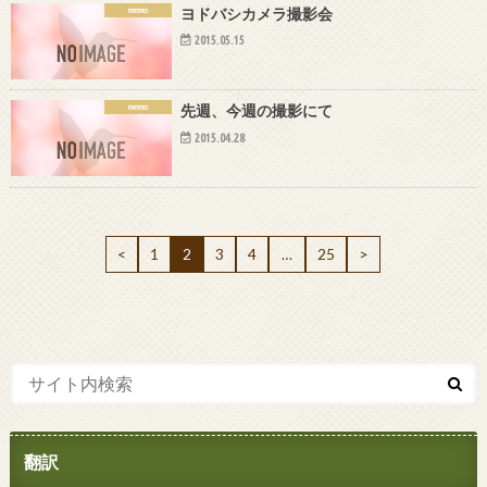
memo
ヨドバシカメラ撮影会
2015.05.15
memo
先週、今週の撮影にて
2015.04.28
<
1
2
3
4
…
25
>
翻訳