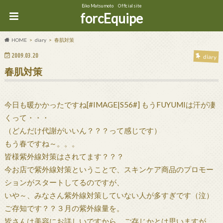
Eiko Matsumoto Official site
forcEquipe
HOME
diary
春肌対策
2009.03.20
diary
春肌対策
今日も暖かかったですね[#IMAGE|S56#] もうFUYUMIは汗が凄
くって・・・
（どんだけ代謝がいいん？？？って感じです）
もう春ですね～。。。
皆様紫外線対策はされてます？？？
今お店で紫外線対策ということで、スキンケア商品のプロモー
ションがスタートしてるのですが、
いや～、みなさん紫外線対策していない人が多すぎです（泣）
ご存知です？？３月の紫外線量を。
皆さんは美容にお詳しいですから、ご存じかとは思いますが、