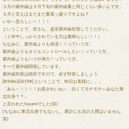
３月の紫外線は９月下旬の紫外線量と同じくらい多いんです。
９月と言えばまだまだ夏真っ盛りですよね？
いや～恐ろしい！！！！
ということで、皆さん、是非紫外線対策してください。
（１年中しっかりされている方は素晴らしい！！）
ちなみに、紫外線よりも保湿！！っていう方。
紫外線よりもオイルコントロールしたい！っていう方。
紫外線よりもハリや弾力！っていう方。
すべて紫外線関係しています。
紫外線対策は絶対ですので、必ず対策しましょう
[#IMAGE|S19#] ということで、昨日お客様に。。。
「あら～！！！！お肌きれいね～、白くてモチモチ♪♪あなた東
北出身？？」
と言われたfuyumiでした(笑)
(ちなみに東北出身でもないし、家計にも北の人間はいません
笑)