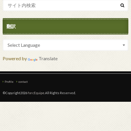
翻訳
Powered by
Translate
Profile
contact
©Copyright2026
forcEquipe
.All Rights Reserved.