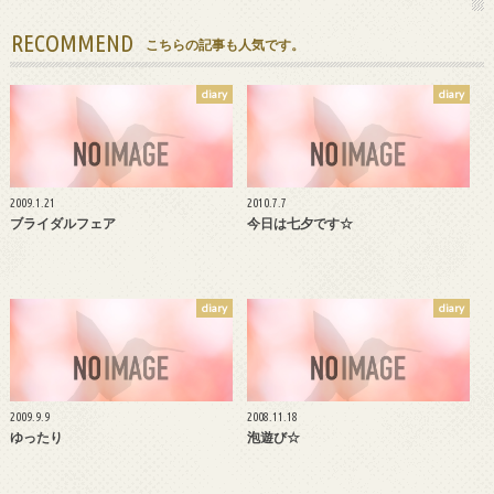
RECOMMEND
こちらの記事も人気です。
diary
diary
2009.1.21
2010.7.7
ブライダルフェア
今日は七夕です☆
diary
diary
2009.9.9
2008.11.18
ゆったり
泡遊び☆