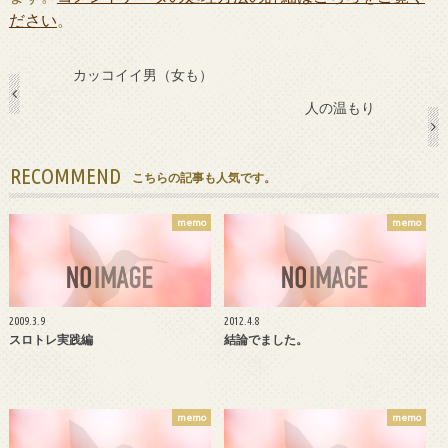
ださい
。
カッコイイ男（女も）
人の温もり
RECOMMEND
こちらの記事も人気です。
memo
memo
2009.3.9
2012.4.8
スロトレ実践編
結論でました。
memo
memo