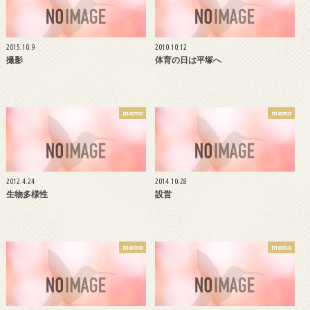
2015.10.9
2010.10.12
撮影
体育の日は平塚へ
memo
memo
2012.4.24
2014.10.28
生物多様性
設営
memo
memo