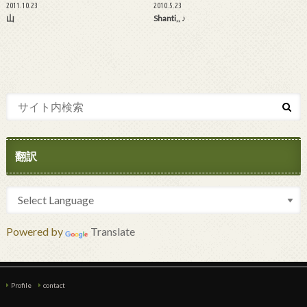
2011.10.23
2010.5.23
山
Shanti,, ♪
翻訳
Powered by
Translate
Profile
contact