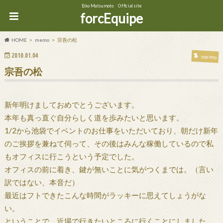
Eiko Matsumoto Official site
forcEquipe
HOME
memo
宗吾の松
2010.01.04
memo
宗吾の松
新年明けましておめでとうございます。
本年も真っ直ぐ自分らしく道を歩みたいと思います。
1/2から池袋でイベントのお仕事をいただいており、朝だけ新年
のご挨拶を兼ねて伺って、その後はみんな稼働しているので私
もオフィスに行こうという予定でした。
オフィスの前に着き、鍵が無いことに気がつくまでは。（言い
訳ではない、本音だ）
最近はフトできたこんな時間がラッキーに思えてしょうがな
い。
ということで、近場で行きたいところに行くことにしました。