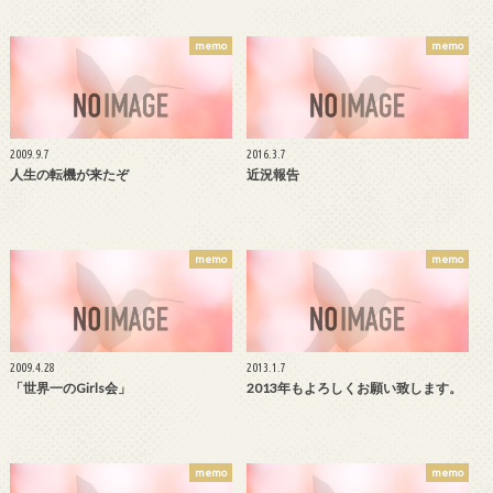
memo
memo
2009.9.7
2016.3.7
人生の転機が来たぞ
近況報告
memo
memo
2009.4.28
2013.1.7
「世界一のGirls会」
2013年もよろしくお願い致します。
memo
memo