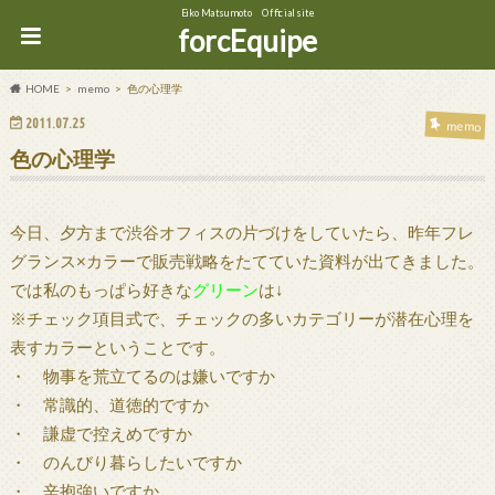
Eiko Matsumoto Official site
forcEquipe
HOME
memo
色の心理学
2011.07.25
memo
色の心理学
今日、夕方まで渋谷オフィスの片づけをしていたら、昨年フレ
グランス×カラーで販売戦略をたてていた資料が出てきました。
では私のもっぱら好きな
グリーン
は↓
※チェック項目式で、チェックの多いカテゴリーが潜在心理を
表すカラーということです。
・ 物事を荒立てるのは嫌いですか
・ 常識的、道徳的ですか
・ 謙虚で控えめですか
・ のんびり暮らしたいですか
・ 辛抱強いですか