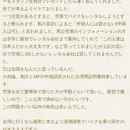
ーをスタッフ全員分プレゼントしたら凄く喜んでくれました。
全てが本土よりイケておりました。
一つ注意があるとすると、空港でバイクをレンタルしようとす
ると断られます。私の直訳によると「外国人には貸さない(中国
人は可)」と言われました。馬公空港のインフォメーションの方
は非常に親切でレンタル会社まで案内してくれて「この人達は
日本人だから大丈夫です」など言ってくれましたが上記の言い
分で空港に1社しかないレンタル会社は貸してくれませんでし
た。
己は自国をなんだと思っているんだ。
※勿論、免許とJAFの中国語訳された台湾用証明書持参していま
す。
空港を出て繁華街で借りた方が半額ぐらいで安いし、親切で優
しいので、こんな所で諦めない方がいいです。
この問題オババ以外の島民は良い人でした。
台湾に行くなら確実に本土より澎湖諸島でバイクを乗り回すの
がオススメです☆