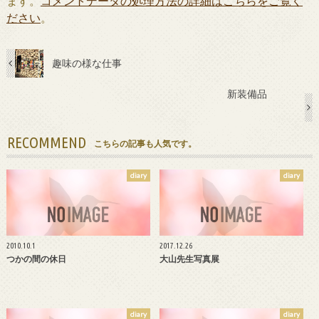
ます。
コメントデータの処理方法の詳細はこちらをご覧く
ださい
。
趣味の様な仕事
新装備品
RECOMMEND
こちらの記事も人気です。
diary
diary
2010.10.1
2017.12.26
つかの間の休日
大山先生写真展
diary
diary