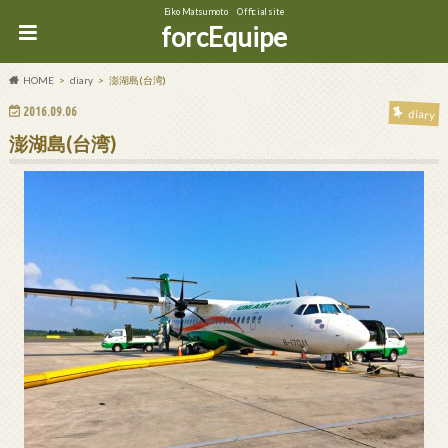
Eiko Matsumoto Official site
forcEquipe
HOME
diary
澎湖島(台湾)
2016.09.06
diary
澎湖島(台湾)